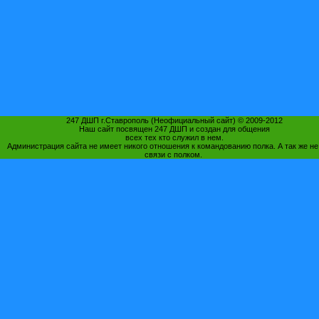
247 ДШП г.Ставрополь (Неофициальный сайт) © 2009-2012
Наш сайт посвящен 247 ДШП и создан для общения
всех тех кто служил в нем.
Администрация сайта не имеет никого отношения к командованию полка. А так же не
связи с полком.