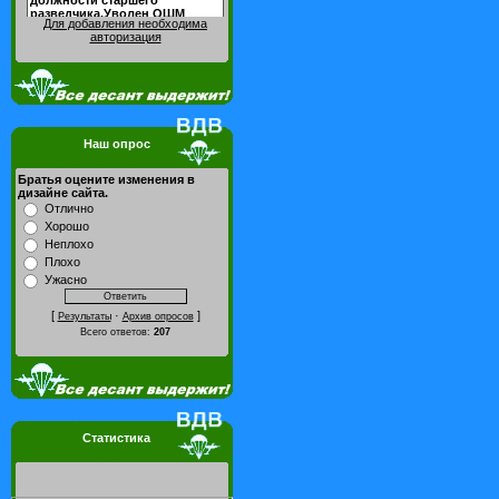
Для добавления необходима
авторизация
Наш опрос
Братья оцените изменения в
дизайне сайта.
Отлично
Хорошо
Неплохо
Плохо
Ужасно
[
·
]
Результаты
Архив опросов
Всего ответов:
207
Статистика