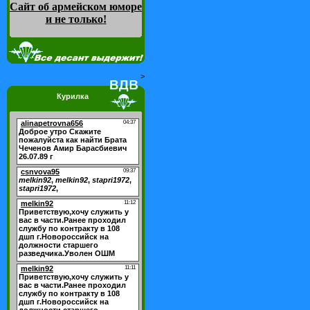
Сайт об армейском юморе
и не только
!
>
Курилка