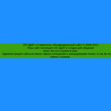
247 ДШП г.Ставрополь (Неофициальный сайт) © 2009-2012
Наш сайт посвящен 247 ДШП и создан для общения
всех тех кто служил в нем.
Администрация сайта не имеет никого отношения к командованию полка. А так же не
связи с полком.