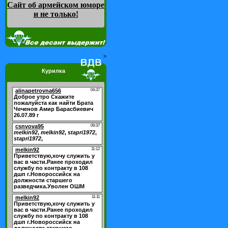
Сайт об армейском юморе
и не только
!
>
Курилка