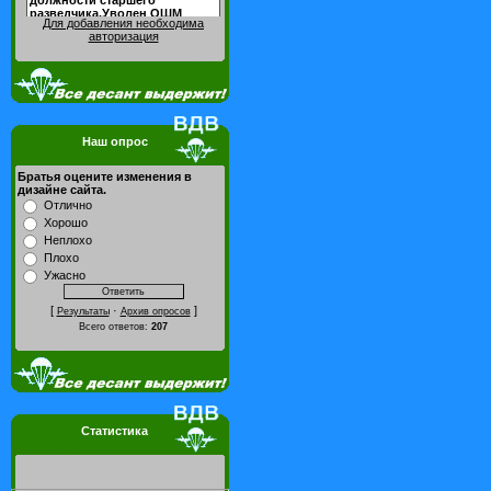
Для добавления необходима
авторизация
Наш опрос
Братья оцените изменения в
дизайне сайта.
Отлично
Хорошо
Неплохо
Плохо
Ужасно
[
·
]
Результаты
Архив опросов
Всего ответов:
207
Статистика