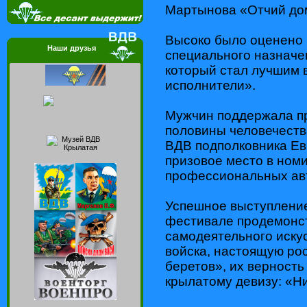
Мартынова «Отчий до
Высоко было оценено 
Наши друзья
специального назначе
который стал лучшим 
исполнители».
Мужчин поддержала п
половины человечеств
ВДВ подполковника Ев
призовое место в ном
профессиональных ав
Успешное выступление
фестивале продемонс
самодеятельного иску
войска, настоящую ро
беретов», их верность
крылатому девизу: «Ни