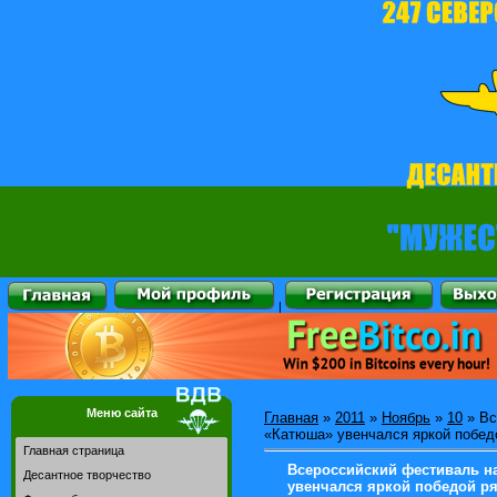
|
Меню сайта
Главная
»
2011
»
Ноябрь
»
10
» Вс
«Катюша» увенчался яркой побед
Главная страница
Всероссийский фестиваль н
Десантное творчество
увенчался яркой победой р