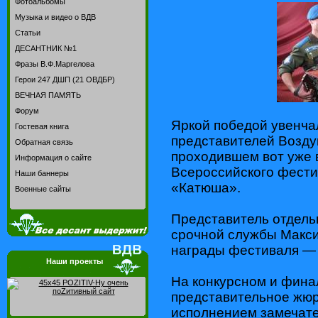
Фотоальбомы
Музыка и видео о ВДВ
Статьи
ДЕСАНТНИК №1
Фразы В.Ф.Маргелова
Герои 247 ДШП (21 ОВДБР)
ВЕЧНАЯ ПАМЯТЬ
Форум
Яркой победой увенча
Гостевая книга
представителей Возду
Обратная связь
проходившем вот уже 
Информация о сайте
Всероссийского фести
Наши баннеры
«Катюша».
Военные сайты
Представитель отдель
срочной службы Макс
награды фестиваля — 
Наши проекты
На конкурсном и фина
представительное жюр
исполнением замечате