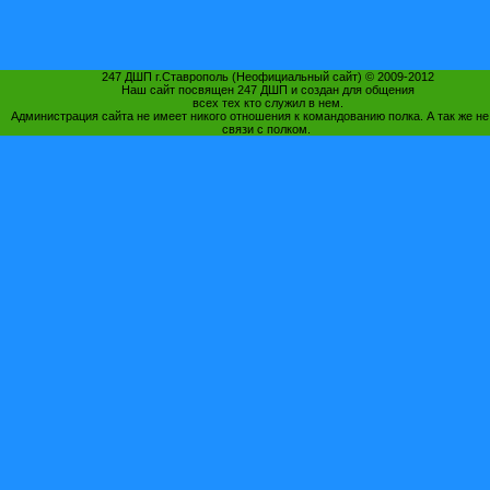
247 ДШП г.Ставрополь (Неофициальный сайт) © 2009-2012
Наш сайт посвящен 247 ДШП и создан для общения
всех тех кто служил в нем.
Администрация сайта не имеет никого отношения к командованию полка. А так же не
связи с полком.