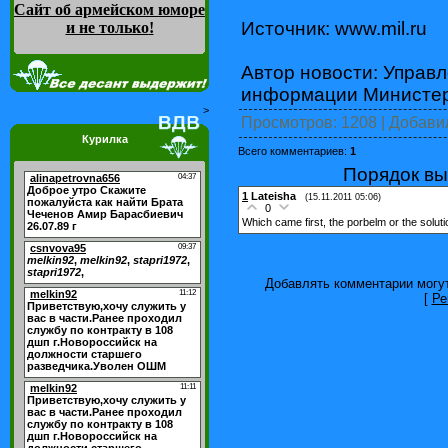
Сайт об армейском юморе
Источник: www.mil.ru
и не только
!
Автор новости: Управ
информации Министер
>
Просмотров
: 1208 |
Добави
Курилка
Всего комментариев
:
1
Порядок вы
1
Lateisha
(15.11.2011 05:06)
0
Which came first, the porbelm or the solutio
Добавлять комментарии могут
[
Ре