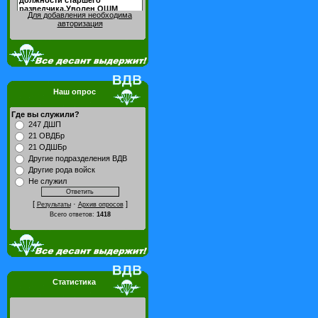
Для добавления необходима
авторизация
Наш опрос
Где вы служили?
247 ДШП
21 ОВДБр
21 ОДШБр
Другие подразделения ВДВ
Другие рода войск
Не служил
[
·
]
Результаты
Архив опросов
Всего ответов:
1418
Статистика