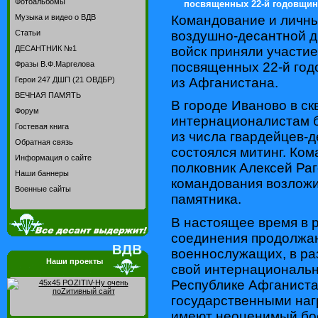
Фотоальбомы
посвященных 22-й годовщин
Командование и личны
Музыка и видео о ВДВ
воздушно-десантной 
Статьи
войск приняли участие
ДЕСАНТНИК №1
посвященных 22-й год
Фразы В.Ф.Маргелова
из Афганистана.
Герои 247 ДШП (21 ОВДБР)
ВЕЧНАЯ ПАМЯТЬ
В городе Иваново в ск
Форум
интернационалистам б
Гостевая книга
из числа гвардейцев-
Обратная связь
состоялся митинг. Ком
Информация о сайте
полковник Алексей Раг
Наши баннеры
командования возложи
Военные сайты
памятника.
В настоящее время в 
соединения продолжаю
военнослужащих, в р
Наши проекты
свой интернациональн
Республике Афганиста
государственными наг
имеют неоценимый бое