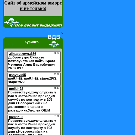
Сайт об армейском юморе
и не только
!
>
Курилка