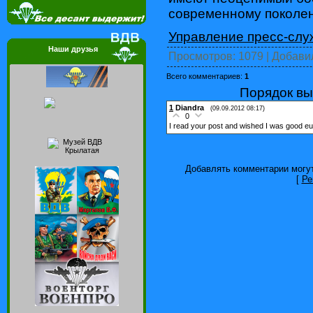
современному поколен
Управление пресс-сл
Наши друзья
Просмотров
: 1079 |
Добави
Всего комментариев
:
1
Порядок вы
1
Diandra
(09.09.2012 08:17)
0
I read your post and wished I was good euo
Добавлять комментарии могут
[
Ре