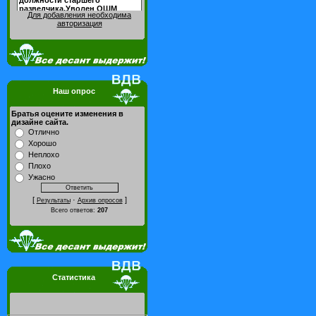
Для добавления необходима
авторизация
Наш опрос
Братья оцените изменения в
дизайне сайта.
Отлично
Хорошо
Неплохо
Плохо
Ужасно
[
·
]
Результаты
Архив опросов
Всего ответов:
207
Статистика