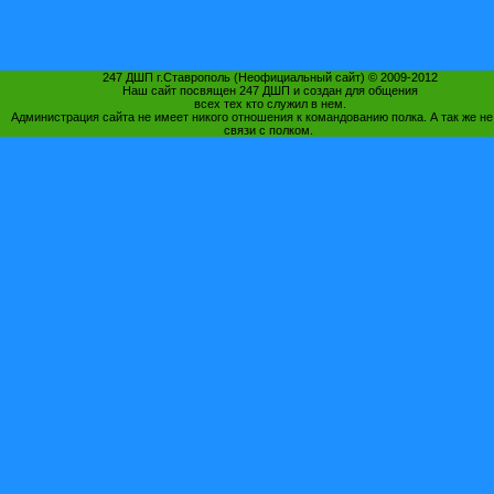
247 ДШП г.Ставрополь (Неофициальный сайт) © 2009-2012
Наш сайт посвящен 247 ДШП и создан для общения
всех тех кто служил в нем.
Администрация сайта не имеет никого отношения к командованию полка. А так же не
связи с полком.