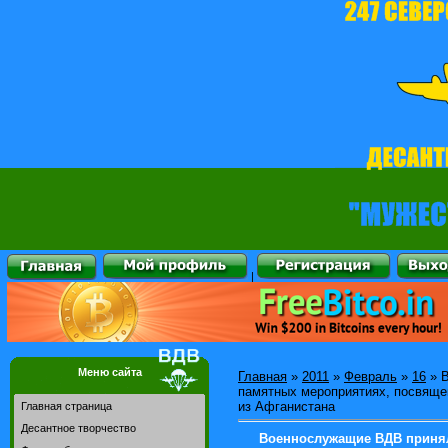
|
Меню сайта
Главная
»
2011
»
Февраль
»
16
» В
памятных мероприятиях, посвяще
из Афганистана
Главная страница
Десантное творчество
Военнослужащие ВДВ принял