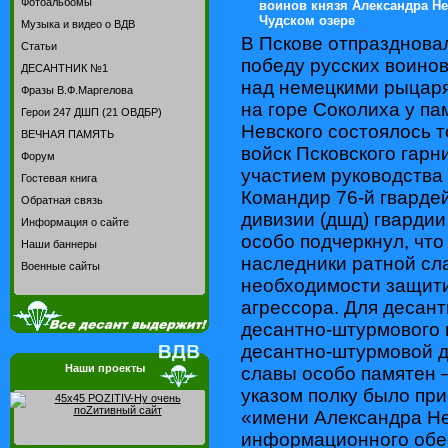
Фотоальбомы
воинов князя Александра Н
Чудском озере
Музыка и видео о ВДВ
В Пскове отпразднова
Статьи
победу русских воинов
ДЕСАНТНИК №1
над немецкими рыцаря
Фразы В.Ф.Маргелова
на горе Соколиха у п
Герои 247 ДШП (21 ОВДБР)
Невского состоялось 
ВЕЧНАЯ ПАМЯТЬ
войск Псковского гарн
Форум
участием руководства 
Гостевая книга
Командир 76-й гварде
Обратная связь
дивизии (дшд) гвардии
Информация о сайте
особо подчеркнул, чт
Наши баннеры
наследники ратной сла
Военные сайты
необходимости защити
агрессора. Для десант
десантно-штурмового 
десантно-штурмовой д
Наши проекты
славы особо памятен –
указом полку было пр
«имени Александра Не
информационного обе