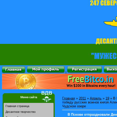
|
Меню сайта
Главная
»
2011
»
Апрель
»
19
» В 
победу русских воинов князя Але
Чудском озере
Главная страница
Десантное творчество
В Пскове отпраздновали Ден