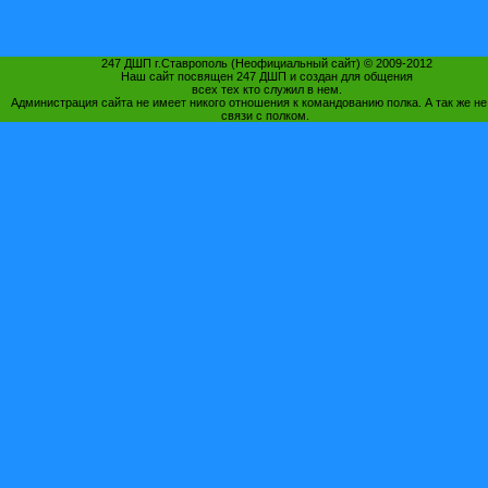
247 ДШП г.Ставрополь (Неофициальный сайт) © 2009-2012
Наш сайт посвящен 247 ДШП и создан для общения
всех тех кто служил в нем.
Администрация сайта не имеет никого отношения к командованию полка. А так же не
связи с полком.