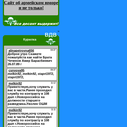
Сайт об армейском юморе
и не только
!
>
Курилка