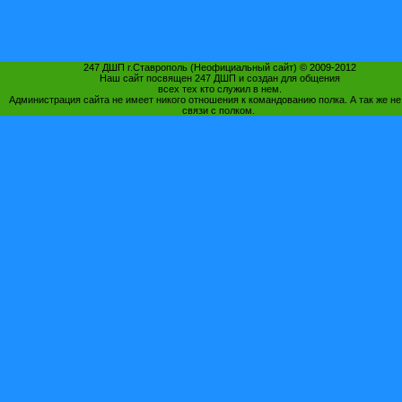
247 ДШП г.Ставрополь (Неофициальный сайт) © 2009-2012
Наш сайт посвящен 247 ДШП и создан для общения
всех тех кто служил в нем.
Администрация сайта не имеет никого отношения к командованию полка. А так же не
связи с полком.