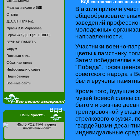
Фотоальбомы
ВДД состоялась военно-патр
В акции приняли учас
Музыка и видео о ВДВ
общеобразовательных 
Статьи
заведений профессион
ДЕСАНТНИК №1
молодежных организа
Фразы В.Ф.Маргелова
направленности.
Герои 247 ДШП (21 ОВДБР)
ВЕЧНАЯ ПАМЯТЬ
Участники военно-пат
Форум
цветы к памятнику по
Гостевая книга
Затем победителям в 
Обратная связь
"Победа", посвященно
Информация о сайте
советского народа в В
Наши баннеры
были вручены памятны
Военные сайты
Кроме того, будущие 
музей боевой славы с
бытом и жизнью десант
тренировочной укладк
Наши проекты
стрелкового оружия, 
гвардейцами-десантни
индивидуальные средс