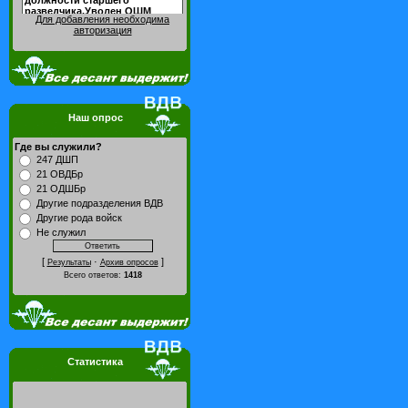
Для добавления необходима
авторизация
Наш опрос
Где вы служили?
247 ДШП
21 ОВДБр
21 ОДШБр
Другие подразделения ВДВ
Другие рода войск
Не служил
[
·
]
Результаты
Архив опросов
Всего ответов:
1418
Статистика