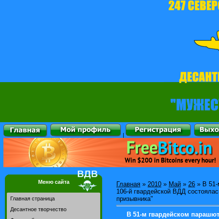
|
Меню сайта
Главная
»
2010
»
Май
»
26
» В 51-
106-й гвардейской ВДД состоялас
призывника"
Главная страница
Десантное творчество
В 51-м гвардейском парашют