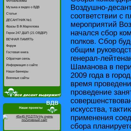
Фотоальбомы
Воздушно-десант
Музыка и видео о ВДВ
соответствии с 
Статьи
ДЕСАНТНИК №1
мероприятий Воз
Фразы В.Ф.Маргелова
начался сбор ко
Герои 247 ДШП (21 ОВДБР)
полков. Сбор буд
ВЕЧНАЯ ПАМЯТЬ
Форум
общим руководс
Гостевая книга
генерал-лейтена
Обратная связь
Шаманова в пери
Информация о сайте
Наши баннеры
2009 года в горо
Военные сайты
время проведени
проведение заня
совершенствован
искусства, такти
Наши проекты
применения соед
сбора планирует