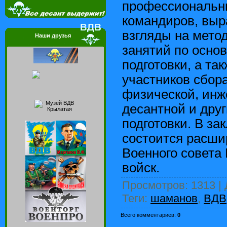
профессиональны
командиров, выр
взгляды на мето
Наши друзья
занятий по осно
подготовки, а та
участников сбора
физической, инж
десантной и дру
подготовки. В за
состоится расши
Военного совета
войск.
Просмотров
: 1313 |
Теги
:
шаманов
,
ВДВ
Всего комментариев
:
0