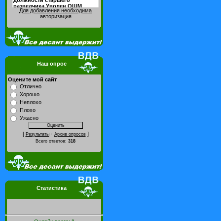
Для добавления необходима
авторизация
Наш опрос
Оцените мой сайт
Отлично
Хорошо
Неплохо
Плохо
Ужасно
[
·
]
Результаты
Архив опросов
Всего ответов:
318
Статистика