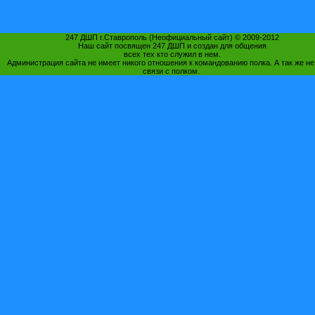
247 ДШП г.Ставрополь (Неофициальный сайт) © 2009-2012
Наш сайт посвящен 247 ДШП и создан для общения
всех тех кто служил в нем.
Администрация сайта не имеет никого отношения к командованию полка. А так же не
связи с полком.