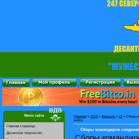
|
Меню сайта
Главная
»
2010
»
Февраль
»
12
» Сборы к
войск
Главная страница
Сборы командиров соединен
Десантное творчество
Сборы командиро