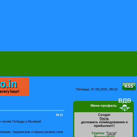
Пятница, 07.08.2026, 08:03
Мини-профиль
Солдат
00:21
Гость
5-летию Победы в Великой
доложись командованию о
прибытии!!!
ровкам. Украинская сторона разместила
Группа:
"
Гости
"
Время:08:03