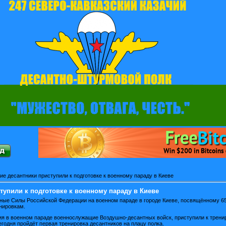
ие десантники приступили к подготовке к военному параду в Киеве
тупили к подготовке к военному параду в Киеве
ные Силы Российской Федерации на военном параде в городе Киеве, посвящённому 6
нировкам.
ия в военном параде военнослужащие Воздушно-десантных войск, приступили к трени
егодня пройдёт первая тренировка десантников на плацу полка.