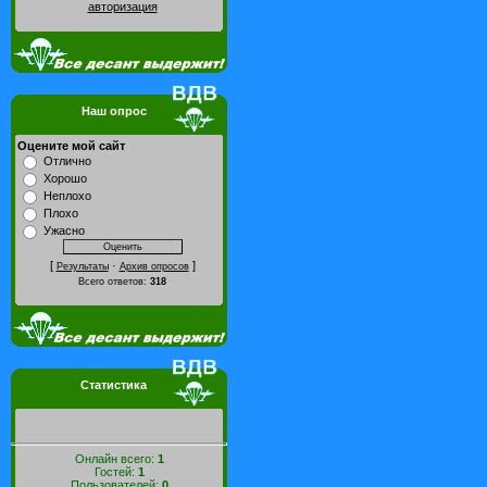
авторизация
Наш опрос
Оцените мой сайт
Отлично
Хорошо
Неплохо
Плохо
Ужасно
[
·
]
Результаты
Архив опросов
Всего ответов:
318
Статистика
Онлайн всего:
1
Гостей:
1
Пользователей:
0