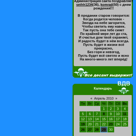
Администрация сайта поздравляет
sethh1234
(36)
,
komrad
(50)
с днем
рождения!!!
В предании старом говорится:
Когда родится человек -
Звезда на небе загорится,
Чтобы светить ему навек.
Так пусть она тебе сияет
По крайней мере лет до ста,
И счастье дом твой охраняет,
И радость будет в нём всегда.
Пусть будет в жизни всё
прекрасно,
Без горя и невзгод,
Пусть будет всё светло и ясно
На много-много лет вперёд!
Календарь
«
Апрель 2010
»
Пн
Вт
Ср
Чт
Пт
Сб
Вс
1
2
3
4
5
6
7
8
9
10
11
12
13
14
15
16
17
18
19
20
21
22
23
24
25
26
27
28
29
30