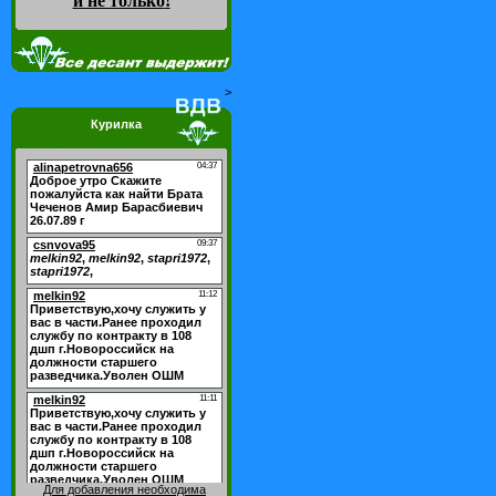
и не только
!
>
Курилка
Для добавления необходима