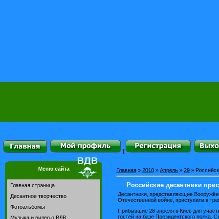
|
Меню сайта
Главная
»
2010
»
Апрель
»
29
» Российск
Российские десантники прис
Главная страница
Десантники, представляющие Вооружён
Десантное творчество
Отечественной войне, приступили к тре
Фотоальбомы
Прибывшие 28 апреля в Киев для участ
гостей на базе Президентского полка. С
Музыка и видео о ВДВ