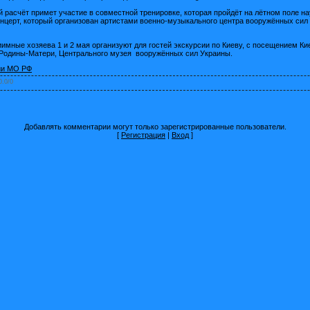
й расчёт примет участие в совместной тренировке, которая пройдёт на лётном поле н
онцерт, который организован артистами военно-музыкального центра вооружённых сил
имные хозяева 1 и 2 мая организуют для гостей экскурсии по Киеву, с посещением К
 Родины-Матери, Центрального музея вооружённых сил Украины.
ии МО РФ
0.0
/
0
Добавлять комментарии могут только зарегистрированные пользователи.
[
Регистрация
|
Вход
]