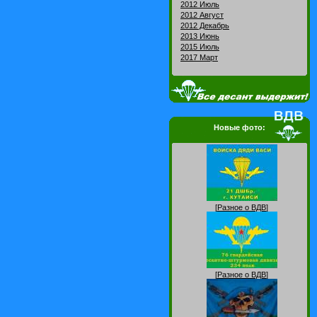
2012 Июль
2012 Август
2012 Декабрь
2013 Июнь
2015 Июль
2017 Март
Новые фото:
[
Разное о ВДВ
]
[
Разное о ВДВ
]