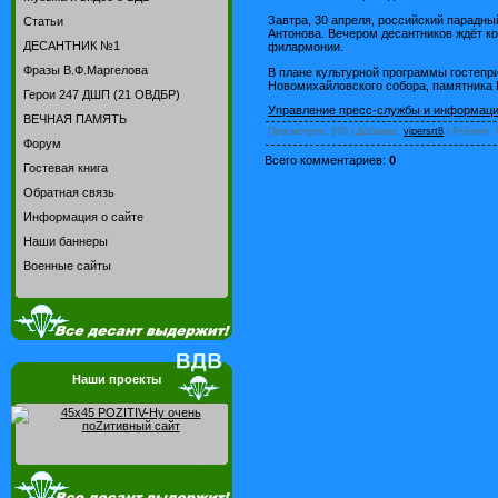
Завтра, 30 апреля, российский парадны
Статьи
Антонова. Вечером десантников ждёт к
ДЕСАНТНИК №1
филармонии.
Фразы В.Ф.Маргелова
В плане культурной программы гостепри
Новомихайловского собора, памятника
Герои 247 ДШП (21 ОВДБР)
Управление пресс-службы и информац
ВЕЧНАЯ ПАМЯТЬ
Просмотров
: 978 |
Добавил
:
vipersrt8
|
Рейтинг
:
Форум
Всего комментариев
:
0
Гостевая книга
Обратная связь
Информация о сайте
Наши баннеры
Военные сайты
Наши проекты