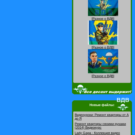
[
Разное о ВДВ
]
[
Разное о ВДВ
]
[
Разное о ВДВ
]
Новые файлы:
Видеоуроки: Pемонт квартиры от А
до Я
Ремонт квартиры своими руками
(2014) Видеокурс
Lady Gaga - Коллекция видео