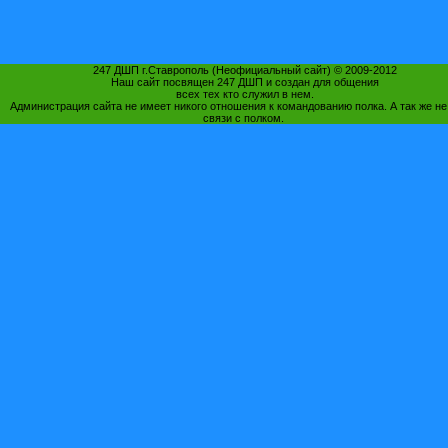
247 ДШП г.Ставрополь (Неофициальный сайт) © 2009-2012
Наш сайт посвящен 247 ДШП и создан для общения
всех тех кто служил в нем.
Администрация сайта не имеет никого отношения к командованию полка. А так же не
связи с полком.