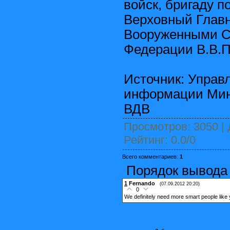
войск, бригаду п
Верховный Глав
Вооруженными С
Федерации В.В.П
Источник: Управ
информации Мин
ВДВ
Просмотров
: 3050 |
Рейтинг
:
0.0
/
0
Всего комментариев
:
1
Порядок вывода
1
Fernando
(07.09.2012 20:20)
0
We definitely need more smart people like