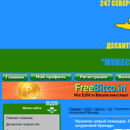
|
Меню сайта
Главная
»
2012
»
Август
»
24
» Назначен 
штурмовой бригады
Главная страница
Назначен новый командир 31
Десантное творчество
штурмовой бригады