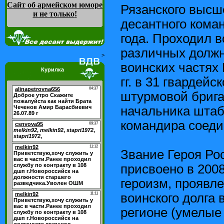
Сайт об армейском юморе
Рязанского высш
и не только
!
десантного кома
года. Проходил 
различных должн
>
воинских частях 
Курилка
гг. в 31 гвардей
штурмовой брига
начальника штаб
командира соеди
Звание Героя Ро
присвоено в 2008
героизм, проявл
воинского долга 
регионе (умелые