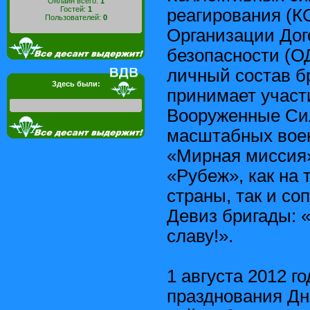
Онлайн всего:
1
Гостей:
1
реагирования (К
Пользователей:
0
Организации Дог
безопасности (О
личный состав б
Здесь были:
принимает участ
Вооруженные Си
масштабных военн
«Мирная миссия»
«Рубеж», как на
страны, так и со
Девиз бригады: 
славу!».
1 августа 2012 г
празднования Дн