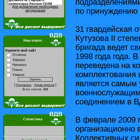
подразделениями
Для добавления необходима
по принуждению 
авторизация
31 гвардейская 
Кутузова II степ
Наш опрос
бригада ведет с
Оцените мой сайт
1998 года года. 
Отлично
Хорошо
переведена на к
Неплохо
Плохо
комплектования 
Ужасно
является самым
[
·
]
Результаты
Архив опросов
Всего ответов:
318
военнослужащими
соединением в В
В феврале 2009 
Статистика
организационно 
Коллективных си