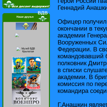
Герой России гв
Геннадий Анашки
Наши друзья
Офицер получил 
окончании в тек
академии Генера
Вооруженных Си
Федерации. В св
командовавший б
полковник Дмитр
в списки слушат
академии. В бри
комиссия по пер
командира соеди
Г.Анашкин являе