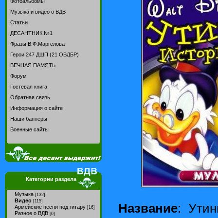
Фотоальбомы
Музыка и видео о ВДВ
Статьи
ДЕСАНТНИК №1
Фразы В.Ф.Маргелова
Герои 247 ДШП (21 ОВДБР)
ВЕЧНАЯ ПАМЯТЬ
Форум
Гостевая книга
Обратная связь
Информация о сайте
Наши баннеры
Военные сайты
Категории раздела
Музыка
[132]
Видео
[115]
Название
: Ути
Армейские песни под гитару
[16]
Разное о ВДВ
[0]