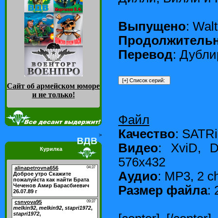
Выпущено
: Wal
Продолжитель
Перевод
: Дубл
Сайт об армейском юморе
и не только
!
Файл
Качество
: SATR
>
Видео
: XviD, 
Курилка
576x432
Аудио
: MP3, 2 c
Размер файла
: