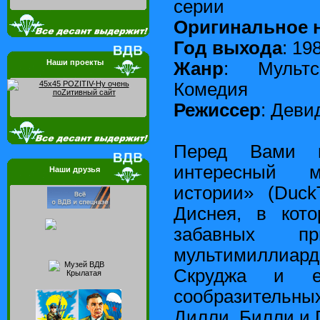
серии
Оригинальное 
Год выхода
: 19
Наши проекты
Жанр
: Мультс
Комедия
Режиссер
: Деви
Перед Вами п
интересный м
Наши друзья
истории» (Duck
Диснея, в кото
забавных при
мультимиллиард
Скруджа и е
сообразительны
Дилли, Билли и П