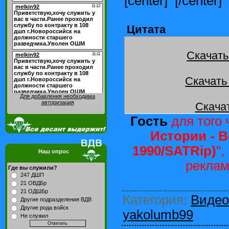
[center]
[/center]
Цитата
Скачать
Скачать
Для добавления необходима
авторизация
Скача
Гость
для того 
Истории - В
1990/SATRip)
",
Наш опрос
реклам
Где вы служили?
247 ДШП
21 ОВДБр
21 ОДШБр
Категория
:
Видео
Другие подразделения ВДВ
Другие рода войск
yakolumb99
Не служил