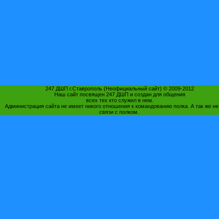
247 ДШП г.Ставрополь (Неофициальный сайт) © 2009-2012
Наш сайт посвящен 247 ДШП и создан для общения
всех тех кто служил в нем.
Администрация сайта не имеет никого отношения к командованию полка. А так же не
связи с полком.