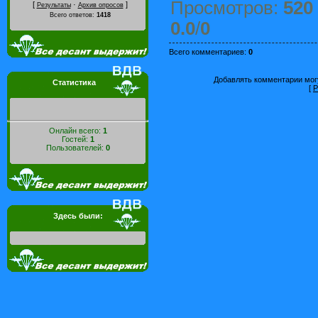
Просмотров
:
520
[
·
]
Результаты
Архив опросов
Всего ответов:
1418
0.0
/
0
Всего комментариев
:
0
Добавлять комментарии могу
Статистика
[
Р
Онлайн всего:
1
Гостей:
1
Пользователей:
0
Здесь были: