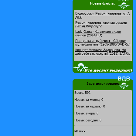
Новые файлы:
Видеоуроки: Pемонт квартиры от А
до Я
Ремонт квартиры своими руками
(2014) Видеокурс
Lady Gaga - Коллекция видео
клипов (2014/HD)
Пастушка и трубочист - Сборник
мультфильмов (1965-1980/DVDRip)
Концерт Михаила Задорнова. Не
дай себе заглохнуть! (2013) SATRip
Зарегистрировано:
Всего: 592
Новых за месяц: 0
Новых за неделю: 0
Новых вчера: 0
Новых сегодня: 0
Из них: