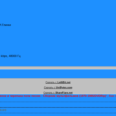
И.Глинки
8 kbps, 48000 Гц
Скачать с
LetItBit.net
Скачать с
UniBytes.com
Скачать с
ShareFlare.net
енок и черепаха пели песню - Сборник мультфильмов (1970-1985/DVDRip)
", Вам
0.0
/
0