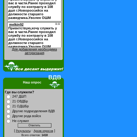
Для добавления необходима
авторизация
Наш опрос
Где вы служили?
247 ДШП
21 ОВДБр
21 ОДШБр
Другие подразделения ВДВ
Другие рода войск
Не служил
[
·
]
Результаты
Архив опросов
Всего ответов:
1418