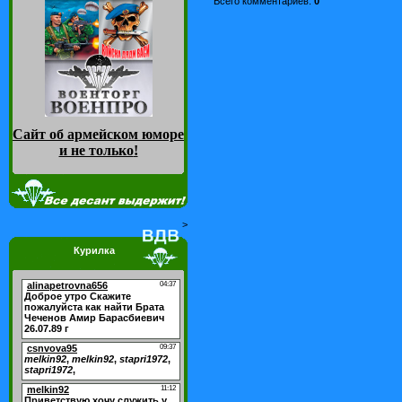
Всего комментариев
:
0
Сайт об армейском юморе
и не только
!
>
Курилка