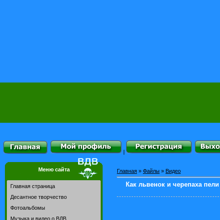
|
Меню сайта
Главная
»
Файлы
»
Видео
Как львенок и черепаха пели
Главная страница
Десантное творчество
Фотоальбомы
Музыка и видео о ВДВ