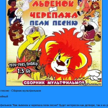
ли песню - Сборник мультфильмов
мейный
ильмов "Как львенок и черепаха пели песню" будет интересен как детворе, так и их 