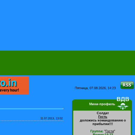
Пятница, 07.08.2026, 14:23
Мини-профиль
Солдат
Гость
11.07.2013, 13:02
доложись командованию о
прибытии!!!
Группа:
"
Гости
"
Время:14:23