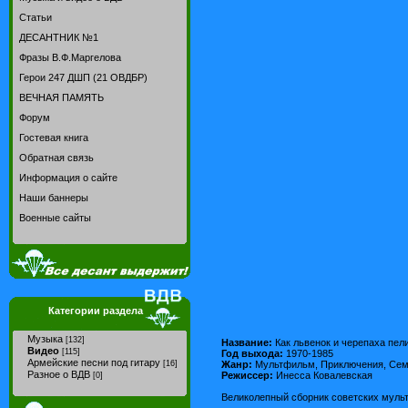
Статьи
ДЕСАНТНИК №1
Фразы В.Ф.Маргелова
Герои 247 ДШП (21 ОВДБР)
ВЕЧНАЯ ПАМЯТЬ
Форум
Гостевая книга
Обратная связь
Информация о сайте
Наши баннеры
Военные сайты
Категории раздела
Музыка
[132]
Название:
Как львенок и черепаха пе
Видео
[115]
Год выхода:
1970-1985
Армейские песни под гитару
Жанр:
Мультфильм, Приключения, Се
[16]
Разное о ВДВ
Режиссер:
Инесса Ковалевская
[0]
Великолепный сборник советских мультф