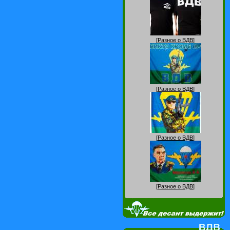
[
Разное о ВДВ
]
[
Разное о ВДВ
]
[
Разное о ВДВ
]
[
Разное о ВДВ
]