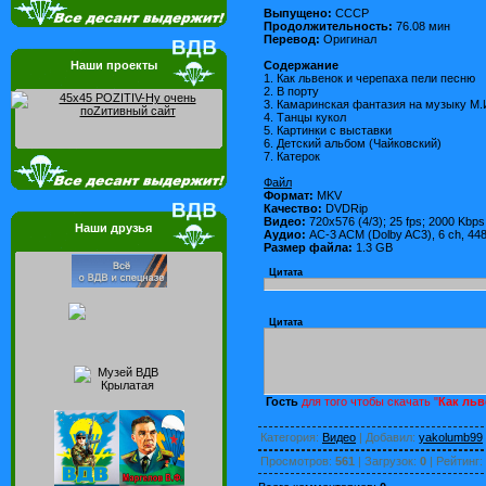
Выпущено:
СССР
Продолжительность:
76.08 мин
Перевод:
Оригинал
Содержание
Наши проекты
1. Как львенок и черепаха пели песню
2. В порту
3. Камаринская фантазия на музыку М.
4. Танцы кукол
5. Картинки с выставки
6. Детский альбом (Чайковский)
7. Катерок
Файл
Формат:
MKV
Качество:
DVDRip
Видео:
720x576 (4/3); 25 fps; 2000 Kbps
Наши друзья
Аудио:
AC-3 ACM (Dolby AC3), 6 ch, 44
Размер файла:
1.3 GB
Цитата
Цитата
Гость
для того чтобы скачать "
Как льв
Категория
:
Видео
|
Добавил
:
yakolumb99
Просмотров
:
561
|
Загрузок
:
0
|
Рейтинг
: