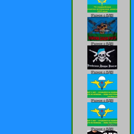
[
Разное о ВДВ
]
[
Разное о ВДВ
]
[
Разное о ВДВ
]
[
Разное о ВДВ
]
[
Разное о ВДВ
]