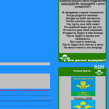
Администрация сайта поздравляет
sethh1234
(36)
,
komrad
(50)
с днем
рождения!!!
В предании старом говорится:
Когда родится человек -
Звезда на небе загорится,
Чтобы светить ему навек.
Так пусть она тебе сияет
По крайней мере лет до ста,
И счастье дом твой охраняет,
И радость будет в нём всегда.
Пусть будет в жизни всё
прекрасно,
Без горя и невзгод,
Пусть будет всё светло и ясно
На много-много лет вперёд!
Новые фото:
 нужно кликнуть по рекламным ссылкам.
[
Разное о ВДВ
]