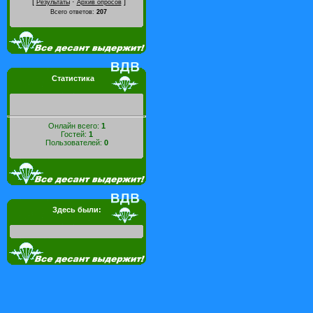
[
·
]
Результаты
Архив опросов
Всего ответов:
207
Статистика
Онлайн всего:
1
Гостей:
1
Пользователей:
0
Здесь были: