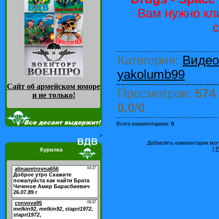
Вам нужно кл
Категория
:
Видео
yakolumb99
Сайт об армейском юморе
Просмотров
:
574
и не только
!
0.0
/
0
Всего комментариев
:
0
>
Добавлять комментарии могу
[
Р
Курилка