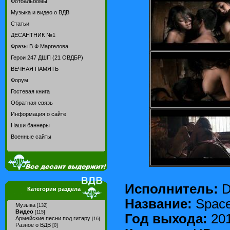
Фотоальбомы
Музыка и видео о ВДВ
Статьи
ДЕСАНТНИК №1
Фразы В.Ф.Маргелова
Герои 247 ДШП (21 ОВДБР)
ВЕЧНАЯ ПАМЯТЬ
Форум
Гостевая книга
Обратная связь
Информация о сайте
Наши баннеры
Военные сайты
Исполнитель:
D
Категории раздела
Название:
Space
Музыка
[132]
Видео
[115]
Год выхода:
20
Армейские песни под гитару
[16]
Разное о ВДВ
[0]