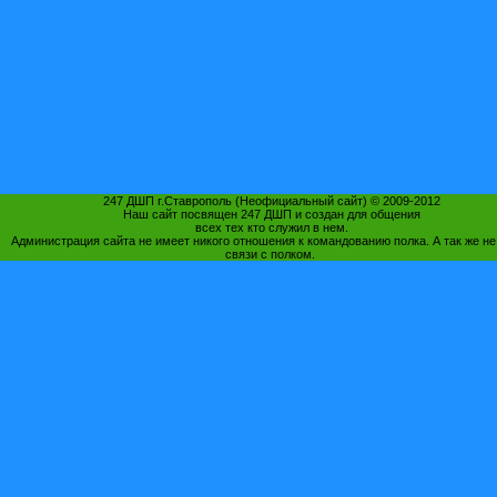
247 ДШП г.Ставрополь (Неофициальный сайт) © 2009-2012
Наш сайт посвящен 247 ДШП и создан для общения
всех тех кто служил в нем.
Администрация сайта не имеет никого отношения к командованию полка. А так же не
связи с полком.