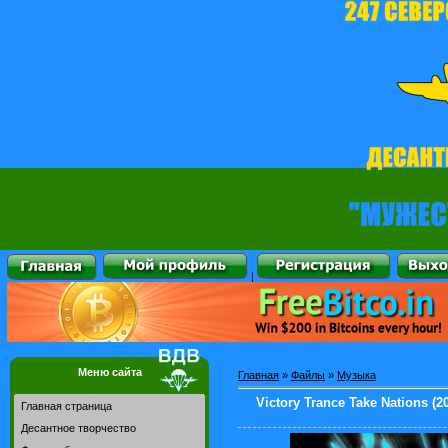
|
Меню сайта
Главная
»
Файлы
»
Музыка
Victory Trance Take Nations (2
Главная страница
Десантное творчество