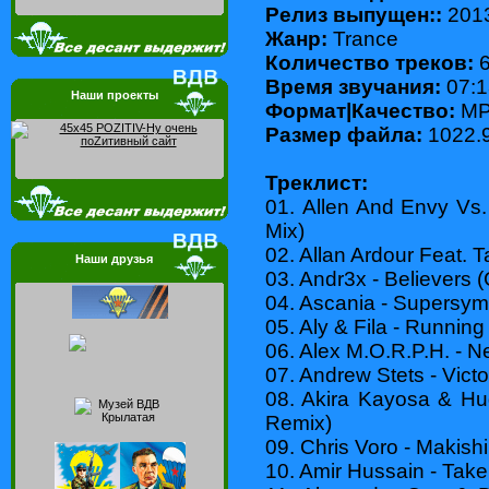
Релиз выпущен::
201
Жанр:
Trance
Количество треков:
6
Время звучания:
07:1
Наши проекты
Формат|Качество:
MP3
Размер файла:
1022.
Треклист:
01. Allen And Envy Vs.
Mix)
02. Allan Ardour Feat. T
Наши друзья
03. Andr3x - Believers
04. Ascania - Supersym
05. Aly & Fila - Runnin
06. Alex M.O.R.P.H. - Ne
07. Andrew Stets - Victo
08. Akira Kayosa & Hug
Remix)
09. Chris Voro - Makis
10. Amir Hussain - Take