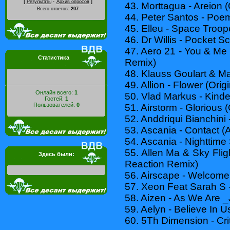
[
·
]
Результаты
Архив опросов
43. Morttagua - Areion (
Всего ответов:
207
44. Peter Santos - Poem
45. Elleu - Space Troope
46. Dr Willis - Pocket S
47. Aero 21 - You & Me 
Статистика
Remix)
48. Klauss Goulart & Ma
49. Allion - Flower (Orig
Онлайн всего:
1
50. Vlad Markus - Kinde
Гостей:
1
Пользователей:
0
51. Airstorm - Glorious (
52. Anddriqui Bianchini 
53. Ascania - Contact 
54. Ascania - Nighttime
55. Allen Ma & Sky Fli
Здесь были:
Reaction Remix)
56. Airscape - Welcome
57. Xeon Feat Sarah S -
58. Aizen - As We Are 
59. Aelyn - Believe In
60. 5Th Dimension - Crit