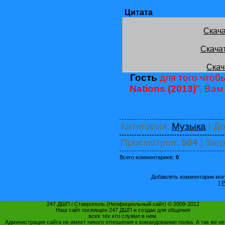
Цитата
Скача
Скача
Скач
Гость
для того чтобы
Nations (2013)
", Ва
Категория
:
Музыка
|
До
Просмотров
:
504
|
Загр
Всего комментариев
:
0
Добавлять комментарии могу
[
Р
247 ДШП г.Ставрополь (Неофициальный сайт) © 2009-2012
Наш сайт посвящен 247 ДШП и создан для общения
всех тех кто служил в нем.
Администрация сайта не имеет никого отношения к командованию полка. А так же не