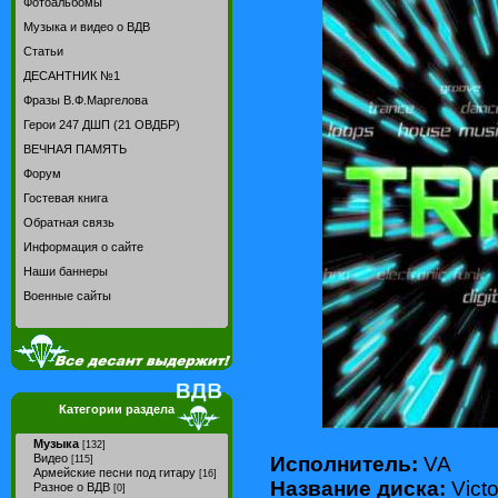
Фотоальбомы
Музыка и видео о ВДВ
Статьи
ДЕСАНТНИК №1
Фразы В.Ф.Маргелова
Герои 247 ДШП (21 ОВДБР)
ВЕЧНАЯ ПАМЯТЬ
Форум
Гостевая книга
Обратная связь
Информация о сайте
Наши баннеры
Военные сайты
Категории раздела
Музыка
[132]
Видео
Исполнитель:
VA
[115]
Армейские песни под гитару
[16]
Название диска:
Victo
Разное о ВДВ
[0]