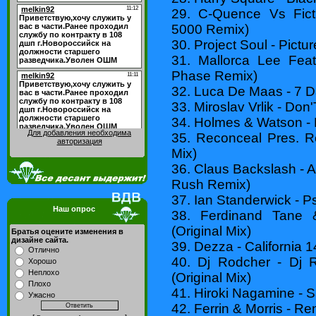
29. C-Quence Vs Ficti
5000 Remix)
30. Project Soul - Pictu
31. Mallorca Lee Fe
Phase Remix)
32. Luca De Maas - 7 
33. Miroslav Vrlik - Don'
34. Holmes & Watson - 
Для добавления необходима
35. Reconceal Pres. R
авторизация
Mix)
36. Claus Backslash - 
Rush Remix)
37. Ian Standerwick - P
Наш опрос
38. Ferdinand Tane 
(Original Mix)
Братья оцените изменения в
дизайне сайта.
39. Dezza - California 1
Отлично
40. Dj Rodcher - Dj
Хорошо
Неплохо
(Original Mix)
Плохо
41. Hiroki Nagamine - S
Ужасно
42. Ferrin & Morris - Re