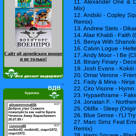
11. Alexander One & Da
Mix)
12. Andski - Copley Sq
Remix)
13. Andrew Stets - Dik
14. Alae Khaldi - Faith (
15. Benya With Shanoke
16. Calvin Logue - Helte
Сайт об армейском юморе
17. Andy Moor - I Be (C
и не только
!
18. Binary Finary - Dece
19. Josh Evans - Kokiri 
20. Omar Verone - Frien
21. Fady & Mina - Ninja 
>
22. Ciro Visone - Hymn 
Курилка
23. Hypaethrame - Fake 
24. Jonatan F. - Norther
25. Oldfix - Sleep (Origi
26. Blue Sense - I'Ll Tr
27. Marc Simz Feat Emm
Remix)
28. Harry Square - Black