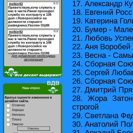
17. Александр Ку
18. Евгений Росс
19. Катерина Го
20. Бумер - Мал
21. Любовь Успе
22. Аня Воробей 
23. Весна - Сам
Для добавления необходима
авторизация
24. Сборная Сою
25. Сергей Люба
26. Сборная Сою
27. Дмитрий Пря
Наш опрос
28. Жора Затон
Братья оцените изменения в
дизайне сайта.
строгой
Отлично
Хорошо
29. Светлана Фед
Неплохо
Плохо
30. Анатолий Пол
Ужасно
31. Аркадий Бел