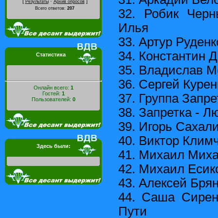
[
·
]
Результаты
Архив опросов
Всего ответов:
207
32. Робик Черн
Илья
33. Артур Руденк
34. Константин Д
Статистика
35. Владислав М
36. Сергей Курен
Онлайн всего:
1
Гостей:
1
37. Группа Запре
Пользователей:
0
38. Запретка - Л
39. Игорь Сахали
40. Виктор Климч
Здесь были:
41. Михаил Миха
42. Михаил Есико
43. Алексей Брян
44. Саша Сирен
Пути