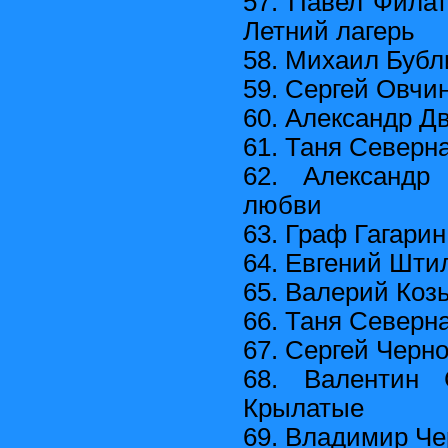
57. Павел Филат
Летний лагерь
58. Михаил Бубли
59. Сергей Овчи
60. Александр Д
61. Таня Северн
62. Александ
любви
63. Граф Гагарин
64. Евгений Шти
65. Валерий Коз
66. Таня Северн
67. Сергей Черн
68. Валентин 
Крылатые
69. Владимир Че