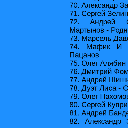
70. Александр З
71. Сергей Зели
72. Андрей О
Мартынов - Род
73. Марсель Дав
74. Мафик И Г
Пацанов
75. Олег Алябин
76. Дмитрий Фом
77. Андрей Шишк
78. Дуэт Лиса - 
79. Олег Пахомо
80. Сергей Купри
81. Андрей Банд
82. Александр 