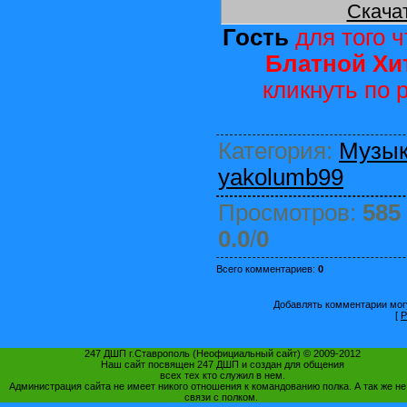
Скача
Гость
для того ч
Блатной Хит
кликнуть по
Категория
:
Музы
yakolumb99
Просмотров
:
585
0.0
/
0
Всего комментариев
:
0
Добавлять комментарии могу
[
Р
247 ДШП г.Ставрополь (Неофициальный сайт) © 2009-2012
Наш сайт посвящен 247 ДШП и создан для общения
всех тех кто служил в нем.
Администрация сайта не имеет никого отношения к командованию полка. А так же не
связи с полком.