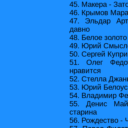
45. Макера - Зат
46. Крымов Мара
47. Эльдар Ар
давно
48. Белое золото
49. Юрий Смысло
50. Сергей Купри
51. Олег Фед
нравится
52. Стелла Джан
53. Юрий Белоус
54. Владимир Фе
55. Денис Май
старина
56. Рождество - 