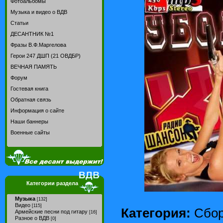
Фотоальбомы
Музыка и видео о ВДВ
Статьи
ДЕСАНТНИК №1
Фразы В.Ф.Маргелова
Герои 247 ДШП (21 ОВДБР)
ВЕЧНАЯ ПАМЯТЬ
Форум
Гостевая книга
Обратная связь
Информация о сайте
Наши баннеры
Военные сайты
Категории раздела
Музыка
[132]
Видео
[115]
Категория:
Сбор
Армейские песни под гитару
[16]
Разное о ВДВ
[0]