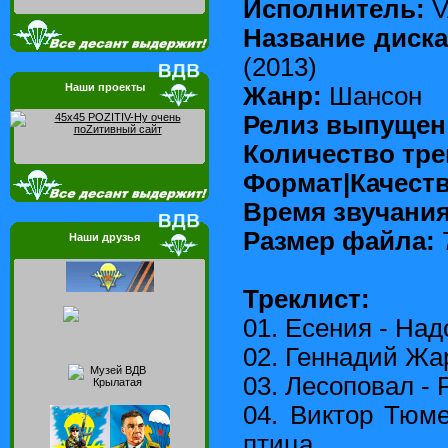
Исполнитель:
V
Название диска
(2013)
Наши проекты
Жанр:
Шансон
Релиз выпущен
Количество тре
Формат|Качеств
Время звучания
Размер файла:
Наши друзья
Треклист:
01. Есения - Над
02. Геннадий Жа
03. Лесоповал - 
04. Виктор Тюм
птица