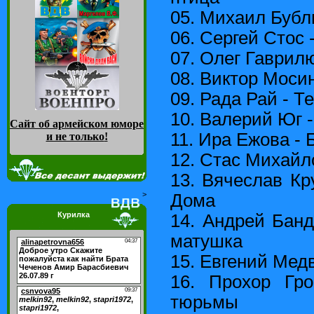
05. Михаил Бубл
06. Сергей Стос 
07. Олег Гаврил
08. Виктор Моси
09. Рада Рай - 
10. Валерий Юг -
Сайт об армейском юморе
11. Ира Ежова - 
и не только
!
12. Стас Михайл
13. Вячеслав Кр
>
Дома
Курилка
14. Андрей Банд
матушка
15. Евгений Мед
16. Прохор Гр
тюрьмы