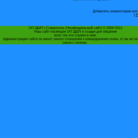
Добавлять комментарии могу
[
Р
247 ДШП г.Ставрополь (Неофициальный сайт) © 2009-2012
Наш сайт посвящен 247 ДШП и создан для общения
всех тех кто служил в нем.
Администрация сайта не имеет никого отношения к командованию полка. А так же не
связи с полком.