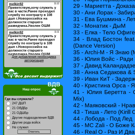
29 - Мариетта - Доказа
30 - Ани Лорак - Заби
31 - Ева Бушмина - Ле
32 - Монатик - ДыМ
33 - Елка - Тело Офиг
34 - Влад Бостон fea
(Dance Version)
35 - Archi-M - Я Знаю (
Для добавления необходима
36 - Юлия Войс - Ради
авторизация
37 - Давид Каландадзе
38 - Анна Седакова &
39 - Иван КиТ - Заде
40 - Кристина Орса - 
Наш опрос
41 - Юлия Беретта -
Mix)
Где вы служили?
247 ДШП
42 - Маяковский - Нра
21 ОВДБр
43 - Тиша - Лето (Kirill
21 ОДШБр
44 - Лобода - Под Лед
Другие подразделения ВДВ
Другие рода войск
45 - MC Zali - О Боже 
Не служил
46 - Real O - Раз И Два