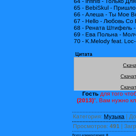
64 - Infiniti - Только Дл
65 - BebiSkul - Пришл
66 - Алеша - Ты Мое В
67 - Hello - Любовь Со
68 - Рената Штифель 
69 - Ева Польна - Мол
70 - K.Melody feat. Loc
Цитата
Скача
Скачат
Скачат
Гость
для того чтоб
(2013)
", Вам нужно к
Категория
:
Музыка
|
До
Просмотров
:
491
|
Загр
Всего комментариев
:
0