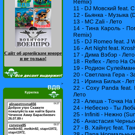
Remix)
11 - DJ Мовский feat.
12 - Бьянка - Музыка (
13 - MC Zali - Лето
14 - Тина Кароль - По
Remix)
15 - DJ Romeo feat. J W
16 - Art Night feat. Kro
Сайт об армейском юморе
17 - Дима Вэбэр - Лето
и не только
!
18 - Reflex - Лето На О
19 - Родион Сулеймано
20 - Светлана Гера - 
21 - Ирина Билык - Ле
>
22 - Coxy Panda feat
Курилка
Лето
23 - Алеша - Точка На
24 - Небесно - Ты Лю
25 - Infiniti - Нежно (S
26 - Анастасия Черных
27 - В. Хайнус feat. Т
28 - Пара Нормальных 