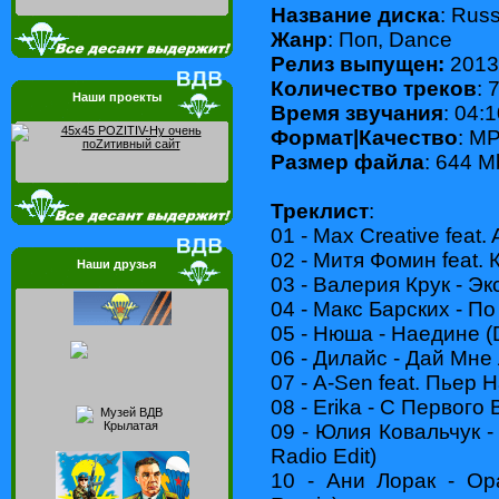
Название диска
: Rus
Жанр
: Поп, Dance
Релиз выпущен:
2013
Количество треков
: 
Наши проекты
Время звучания
: 04:
Формат|Качество
: МP
Размер файла
: 644 M
Треклист
:
01 - Max Creative feat.
02 - Митя Фомин feat.
Наши друзья
03 - Валерия Крук - Э
04 - Макс Барских - По
05 - Нюша - Наедине (D
06 - Дилайс - Дай Мне
07 - A-Sen feat. Пьер
08 - Erika - С Первого
09 - Юлия Ковальчук -
Radio Edit)
10 - Ани Лорак - Ор