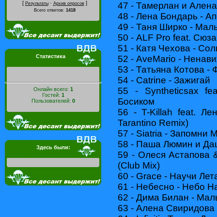
[
·
]
47 - Тамерлан и Ален
Результаты
Архив опросов
Всего ответов:
1418
48 - Лена Бондарь - А
49 - Таня Ширко - Мал
50 - ALF Pro feat. Сю
51 - Катя Чехова - Со
Статистика
52 - AveMario - Ненав
53 - Татьяна Котова -
54 - Catrine - Зажигай
55 - Syntheticsax fe
Онлайн всего:
1
Гостей:
1
Босиком
Пользователей:
0
56 - T-Killah feat. 
Tarantino Remix)
57 - Siatria - Запомни 
58 - Паша Люмин и Да
Здесь были:
59 - Олеся Астапова
(Club Mix)
60 - Grace - Научи Лет
61 - Небесно - Небо Н
62 - Дима Билан - Ма
63 - Алена Свиридова