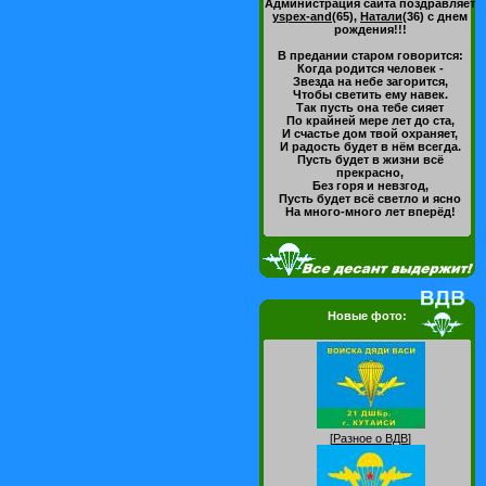
Администрация сайта поздравляет
yspex-and
(65)
,
Натали
(36)
с днем
рождения!!!
В предании старом говорится:
Когда родится человек -
Звезда на небе загорится,
Чтобы светить ему навек.
Так пусть она тебе сияет
По крайней мере лет до ста,
И счастье дом твой охраняет,
И радость будет в нём всегда.
Пусть будет в жизни всё
прекрасно,
Без горя и невзгод,
Пусть будет всё светло и ясно
На много-много лет вперёд!
Новые фото:
[
Разное о ВДВ
]