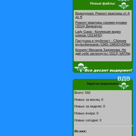
Новые файлы:
Видеоуроки: Pемонт квартиры от А
до Я
Ремонт квартиры своими руками
(2014) Видеокурс
Lady Gaga - Коллекция видео
клипов (2014/HD)
Пастушка и трубочист - Сборник
мультфильмов (1965-1980/DVDRip)
Концерт Михаила Задорнова. Не
дай себе заглохнуть! (2013) SATRip
Зарегистрировано:
Всего: 592
Новых за месяц: 0
Новых за неделю: 0
Новых вчера: 0
Новых сегодня: 0
Из них: