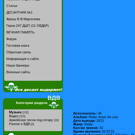
Статьи
ДЕСАНТНИК №1
Фразы В.Ф.Маргелова
Герои 247 ДШП (21 ОВДБР)
ВЕЧНАЯ ПАМЯТЬ
Форум
Гостевая книга
Обратная связь
Информация о сайте
Наши баннеры
Военные сайты
Категории раздела
Музыка
[132]
Исполнитель:
VA
Видео
[115]
Альбом:
Relax music for you
Армейские песни под гитару
Дата выхода:
2013
[16]
Разное о ВДВ
Жанр:
Relax
[0]
Кол-во треков:
32
Время звучания:
02:37:01
Формат | Качество:
MP3 | 320 kbps, 44