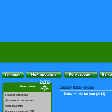
|
Меню сайта
Главная
»
Файлы
»
Музыка
Relax music for you (2013)
Главная страница
Десантное творчество
Фотоальбомы
Музыка и видео о ВДВ