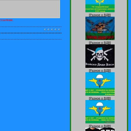
[
Разное о ВДВ
]
 ссылкам.
[
Разное о ВДВ
]
[
Разное о ВДВ
]
[
Разное о ВДВ
]
[
Разное о ВДВ
]