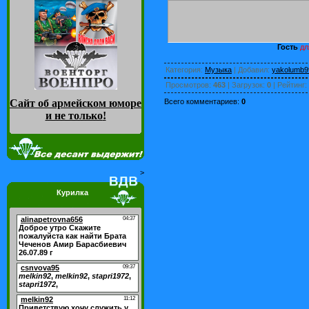
Гость
дл
Категория
:
Музыка
|
Добавил
:
yakolumb9
Просмотров
:
463
|
Загрузок
:
0
|
Рейтинг
:
Сайт об армейском юморе
Всего комментариев
:
0
и не только
!
>
Курилка