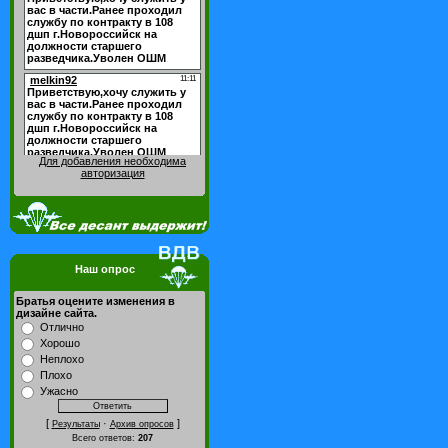
Для добавления необходима
авторизация
Наш опрос
Братья оцените изменения в
дизайне сайта.
Отлично
Хорошо
Неплохо
Плохо
Ужасно
[
·
]
Результаты
Архив опросов
Всего ответов:
207