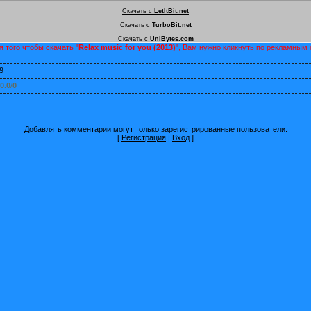
Скачать с
LetItBit.net
Скачать с
TurboBit.net
Скачать с
UniBytes.com
я того чтобы скачать "
Relax music for you (2013)
", Вам нужно кликнуть по рекламным
9
0.0
/
0
Добавлять комментарии могут только зарегистрированные пользователи.
[
Регистрация
|
Вход
]