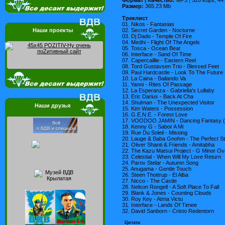
Размер:
365.23 Mb
Треклист
01. Nikos - Fantasias
02. Secret Garden - Nocturne
Наши проекты
03. Dj Dado - Temple Of Fire
04. Medhi - Flight Of The Angels
05. Tosca - Ocean Beat
06. Interface - Sand Of Time
07. Capercaillie - Eastern Reel
08. Tord Gustavsen Trio - Blessed Feet
09. Paul Hardcastle - Look To The Future
10. La Caina - Bailando Va
11. Yanni - Rites Of Passage
12. La Esperanza - Gabriella's Lullaby
13. Eric Darius - Back At Cha
14. Shulman - The Unexpected Visitor
Наши друзья
15. Kim Waters - Possession
16. G.E.N.E. - Forest Love
17. VOODOO JAMIN - Dancing Fantasy (
18. Kenny G - Sabor A Mi
19. Rue Du Soleil - Missing
20. Lauge & Baba Gnohm - The Perfect S
21. Oliver Shanti & Friends - Amitabha
22. The Kazu Matsui Project - G Minor 
23. Celestial - When Will My Love Return
24. Parov Stelar - Autumn Song
25. Anugama - Gentle Touch
26. Steen Thottrup - El Alba
27. Nicco - The Castle
28. Nelson Rongell - A Soft Place To Fall
29. Blank & Jones - Counting Clouds
30. Roy Key - Atma Victu
31. Interface - Lands Of Timee
32. David Sanborn - Cristo Redentorn
Цитата