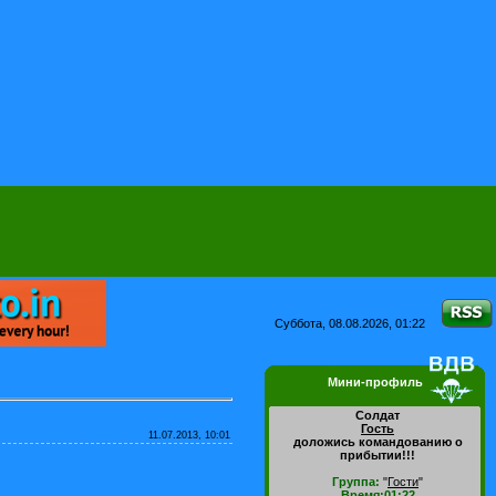
Суббота, 08.08.2026, 01:22
Мини-профиль
Солдат
Гость
11.07.2013, 10:01
доложись командованию о
прибытии!!!
Группа:
"
Гости
"
Время:01:22