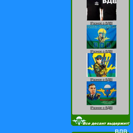
[
Разное о ВДВ
]
[
Разное о ВДВ
]
[
Разное о ВДВ
]
[
Разное о ВДВ
]