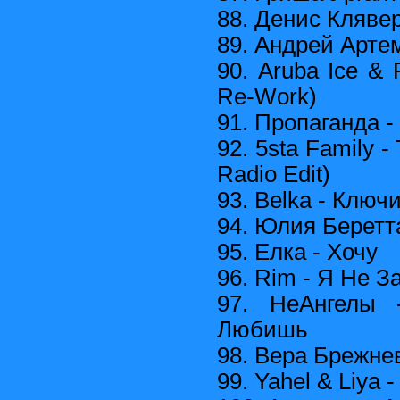
88. Денис Клявер
89. Андрей Арте
90. Aruba Ice & 
Re-Work)
91. Пропаганда -
92. 5sta Family -
Radio Edit)
93. Belka - Ключ
94. Юлия Беретт
95. Елка - Хочу
96. Rim - Я Не За
97. НеАнгелы 
Любишь
98. Вера Брежне
99. Yahel & Liya