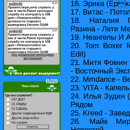
16. Эрика (Ерка
17. Витас - Пото
18. Наталия 
Разина - Лети М
19. Неангелы И A
20. Tom Boxer fe
Edit)
Для добавления необходима
авторизация
21. Митя Фомин 
- Восточный Экс
22. Mmdance - В
23. VITA - Капел
Наш опрос
24. Илья Зудин 
Где вы служили?
247 ДШП
Рядом
21 ОВДБр
21 ОДШБр
25. Kreed - Заве
Другие подразделения ВДВ
Другие рода войск
26. Майк Мир
Не служил
Невестой