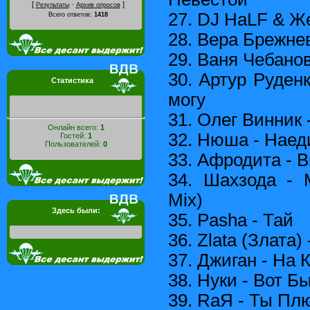
[
·
]
Результаты
Архив опросов
27. DJ HaLF & Ж
Всего ответов:
1418
28. Вера Брежне
29. Ваня Чебанов
30. Артур Руден
Статистика
могу
31. Олег Винник 
Онлайн всего:
1
32. Нюша - Наед
Гостей:
1
Пользователей:
0
33. Афродита - 
34. Шахзода - 
Mix)
Здесь были:
35. Pasha - Тай
36. Zlata (Злата)
37. Джиган - На 
38. Нуки - Вот Б
39. RaЯ - Ты Пл