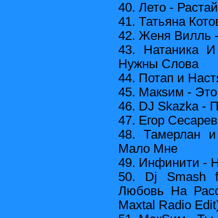
40. Лето - Растай
41. Татьяна Кото
42. Женя Вилль -
43. Натаника И
Нужны Слова
44. Потап и Наст
45. Макsим - Это
46. DJ Skazka - 
47. Егор Сесарев
48. Тамерлан и
Мало Мне
49. Инфинити - 
50. Dj Smash f
Любовь На Расс
Maxtal Radio Edit