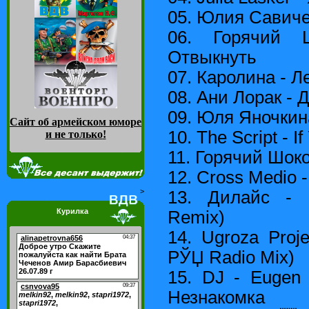
05. Юлия Савиче
06. Горячий 
Отвыкнуть
07. Каролина - 
08. Ани Лорак - 
09. Юля Яночкин
Сайт об армейском юморе
10. The Script - 
и не только
!
11. Горячий Шоко
12. Cross Medio -
>
13. Дилайс - 
Курилка
Remix)
14. Ugroza Proje
РЎЏ Radio Mix)
15. DJ - Eugen 
Незнакомка