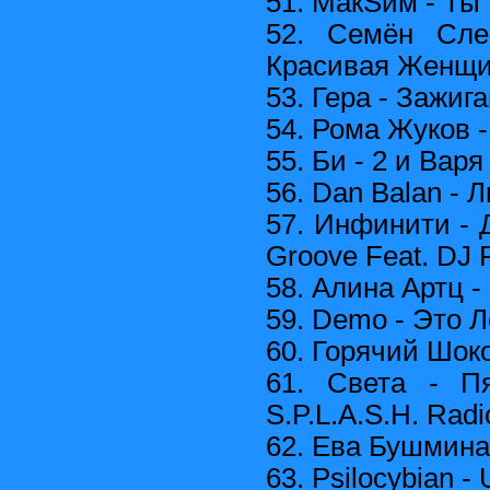
51. МакSим - Ты
52. Семён Слеп
Красивая Женщ
53. Гера - Зажиг
54. Рома Жуков -
55. Би - 2 и Вар
56. Dan Balan - 
57. Инфинити - Д
Groove Feat. DJ 
58. Алина Артц -
59. Demo - Это Л
60. Горячий Шок
61. Света - П
S.P.L.A.S.H. Rad
62. Ева Бушмина
63. Psilocybian -