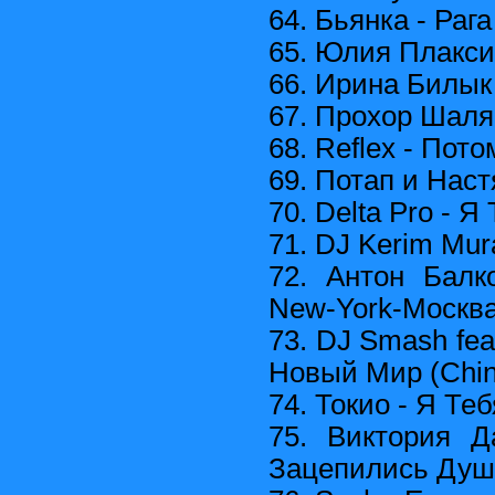
64. Бьянка - Рага
65. Юлия Плакси
66. Ирина Билык
67. Прохор Шаля
68. Reflex - Пот
69. Потап и Наст
70. Delta Pro - 
71. DJ Kerim Mur
72. Антон Балк
New-York-Москв
73. DJ Smash fea
Новый Мир (Chi
74. Токио - Я Т
75. Виктория 
Зацепились Ду