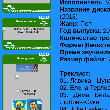
Исполнитель
: 
Название диск
(2013)
Наши проекты
Жанр
: Поп
Год выпуска
: 2
Количество тре
Формат|Качест
Время звучани
Размер файла
:
Наши друзья
Треклист:
01. Лавика - Цу
02. Елена Терле
03. Дима Бил
Любовь-Сука
04. Julia Lasker -