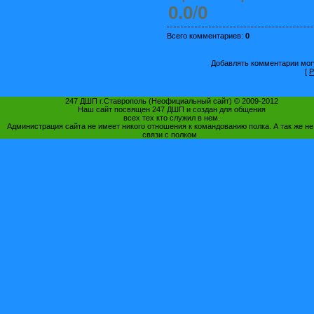
0.0
/
0
Всего комментариев
:
0
Добавлять комментарии могу
[
Р
247 ДШП г.Ставрополь (Неофициальный сайт) © 2009-2012
Наш сайт посвящен 247 ДШП и создан для общения
всех тех кто служил в нем.
Администрация сайта не имеет никого отношения к командованию полка. А так же не
связи с полком.