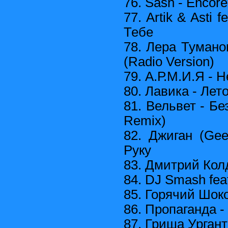
76. Sash - Encor
77. Artik & Asti 
Тебе
78. Лера Туман
(Radio Version)
79. А.Р.М.И.Я - 
80. Лавика - Лет
81. Вельвет - Бе
Remix)
82. Джиган (Ge
Руку
83. Дмитрий Кол
84. DJ Smash feat
85. Горячий Шок
86. Пропаганда 
87. Гриша Урган