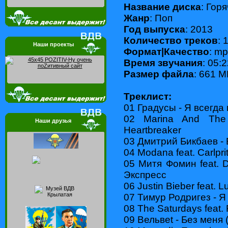
Название диска
: Гор
Жанр
: Поп
Год выпуска
: 2013
Количество треков
: 
Наши проекты
Формат|Качество
: mp
Время звучания
: 05:
Размер файла
: 661 
Треклист:
01 Градусы - Я всегда
02 Marina And Th
Наши друзья
Heartbreaker
03 Дмитрий Бикбаев - 
04 Modana feat. Carlprit
05 Митя Фомин feat. 
Экспресс
06 Justin Bieber feat. L
07 Тимур Родригез - Я
08 The Saturdays feat. 
09 Вельвеt - Без меня 