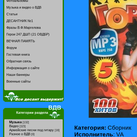
Фотоальбомы
Музыка и видео о ВДВ
Статьи
ДЕСАНТНИК №1
Фразы В.Ф.Маргелова
Герои 247 ДШП (21 ОВДБР)
ВЕЧНАЯ ПАМЯТЬ
Форум
Гостевая книга
Обратная связь
Информация о сайте
Наши баннеры
Военные сайты
Категории раздела
Музыка
[132]
Видео
Категория:
Сборник
[115]
Армейские песни под гитару
[16]
Исполнитель
: VA
Разное о ВДВ
[0]