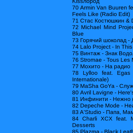
Kissлород
70 Armin Van Buuren feat
Feels Like (Radio Edit)
71 Стас Костюшкин & D
72 Michael Mind Projec
Blue
73 Горячий шоколад - 
74 Lalo Project - In Th
75 Винтаж - Знак Вод
76 Stromae - Tous Le
77 Мохито - На радио
78 Lylloo feat. Egas
Internationale)
79 MaSha GoYa - Слу
80 Avril Lavigne - Here
81 Инфинити - Нежно 
82 Depeche Mode - He
83 A'Studio - Папа, Ма
84 Charli XCX feat.
Desserts
85 Plazma - Black Leat