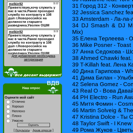
31 Город 312 - Конвер
32 Jessica Sanchez feat
33 Amsterdam - Ла-ла-
34 DJ Smash & DJ Mill
Mix)
35 Елена Терлеева - 
36 Mike Posner - Toast
37 Анна Седокова - Ш
Для добавления необходима
38 Ahmed Chawki feat. P
авторизация
39 T-Killah feat. Лена 
40 Дина Гарипова - Wha
41 Дима Билан - Улыб
42 Selena Gomez - Com
Наш опрос
43 Real O - Вова Дав
44 PH Electro - Run Awa
Оцените мой сайт
Отлично
45 Митя Фомин - Cosmo
Хорошо
46 Martin Solveig & The
Неплохо
47 Kristina Dolce - Ты
Плохо
Ужасно
48 Taylor Swift - I Kne
49 Рома Жуков - Цвет
[
·
]
Результаты
Архив опросов