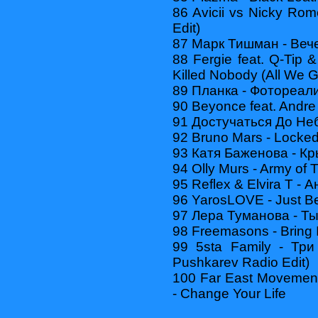
86 Avicii vs Nicky Ro
Edit)
87 Марк Тишман - Вече
88 Fergie feat. Q-Tip 
Killed Nobody (All We G
89 Планка - Фотореал
90 Beyonce feat. Andre
91 Достучаться До Неб
92 Bruno Mars - Locked
93 Катя Баженова - К
94 Olly Murs - Army of 
95 Reflex & Elvira T - А
96 YarosLOVE - Just B
97 Лера Туманова - Т
98 Freemasons - Bring I
99 5sta Family - Тр
Pushkarev Radio Edit)
100 Far East Movement
- Change Your Life