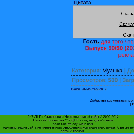
Цитата
Скача
Скача
Скач
Гость
для того что
Выпуск 50/50 (20
рекла
Категория
:
Музыка
|
До
Просмотров
:
500
|
Загр
Всего комментариев
:
0
Добавлять комментарии могу
[
Р
247 ДШП г.Ставрополь (Неофициальный сайт) © 2009-2012
Наш сайт посвящен 247 ДШП и создан для общения
всех тех кто служил в нем.
Администрация сайта не имеет никого отношения к командованию полка. А так же не
связи с полком.