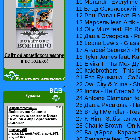
10 Morandi - Everytime
11 Влад Соколовский 
12 Paul Panait Feat. Rh
13 Марсель feat. Artik
14 Olly Murs feat. Flo 
15 Даша Суворова - Р
16 Leona Lewis - Glass
17 Андрей Звонкий - 
Сайт об армейском юморе
18 Tyler James feat. K
и не только
!
19 Elvira T - Ты Моя Д
20 Italobrothers - This Is
21 Ева Бушмина - Соб
22 Owl City & Yuna - S
>
23 Indira - Не Стирай 
Курилка
24 Antoine Clamaran fe
25 Даша Русакова - П
26 Bridgit Mendler - Re
27 K-Rim - Забытая ис
28 Charlie Brown - On
29 БандЭрос - Караок
30 Rawanne feat. Toni To