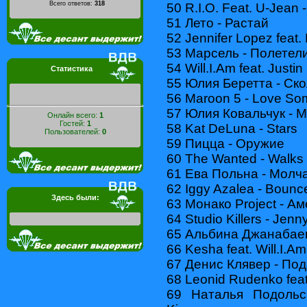
Всего ответов:
318
50 R.I.O. Feat. U-Jean 
51 Лето - Растай
52 Jennifer Lopez feat. P
53 Марсель - Полетел
54 Will.I.Am feat. Justi
Статистика
55 Юлия Беретта - Ск
56 Maroon 5 - Love S
57 Юлия Ковальчук - 
Онлайн всего:
1
Гостей:
1
58 Kat DeLuna - Stars
Пользователей:
0
59 Пицца - Оружие
60 The Wanted - Walks
61 Ева Польна - Молч
62 Iggy Azalea - Bounc
Здесь были:
63 Монако Project - А
64 Studio Killers - Jenn
65 Альбина Джанабаев
66 Kesha feat. Will.I.Am
67 Денис Клявер - По
68 Leonid Rudenko feat.
69 Наталья Подольс