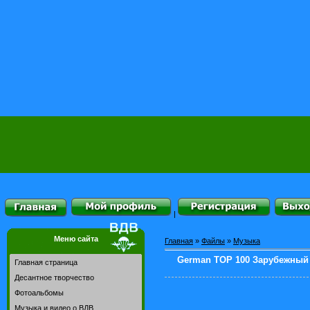
|
Меню сайта
Главная
»
Файлы
»
Музыка
German TOP 100 Зарубежный ч
Главная страница
Десантное творчество
Фотоальбомы
Музыка и видео о ВДВ