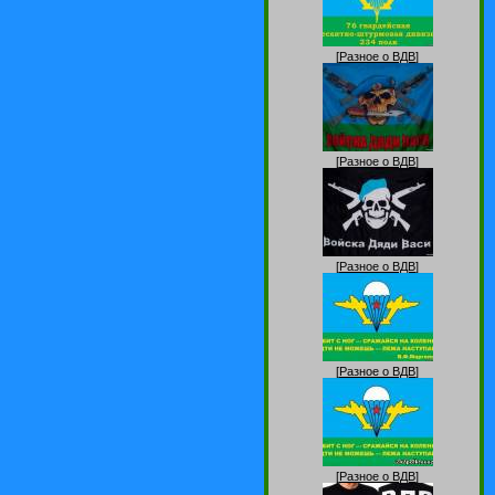
[
Разное о ВДВ
]
[
Разное о ВДВ
]
[
Разное о ВДВ
]
[
Разное о ВДВ
]
[
Разное о ВДВ
]