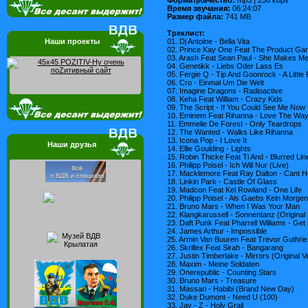
Время звучания:
06:24:07
Размер файла:
741 MB
Треклист:
01. Dj Antoine - Bella Vita
Наши проекты
02. Prince Kay One Feat The Product Gan
03. Arash Feat Sean Paul - She Makes M
04. Genetikk - Liebs Oder Lass Es
05. Fergie Q - Tip And Goonrock - A Little
06. Cro - Einmal Um Die Welt
07. Imagine Dragons - Radioactive
08. Keha Feat William - Crazy Kids
09. The Script - If You Could See Me Now
10. Eminem Feat Rihanna - Love The Way
11. Emmelie De Forest - Only Teardrops
12. The Wanted - Walks Like Rihanna
13. Icona Pop - I Love It
Наши друзья
14. Ellie Goulding - Lights
15. Robin Thicke Feat Ti And - Blurred Lin
16. Philipp Poisel - Ich Will Nur (Live)
17. Macklemore Feat Ray Dalton - Cant H
18. Linkin Park - Castle Of Glass
19. Madcon Feat Kel Rowland - One Life
20. Philipp Poisel - Als Gaebs Kein Morge
21. Bruno Mars - When I Was Your Man
22. Klangkarussell - Sonnentanz (Original
23. Daft Punk Feat Pharrell Williams - Get
24. James Arthur - Impossible
25. Armin Van Buuren Feat Trevor Guthrie 
26. Skrillex Feat Sirah - Bangarang
27. Justin Timberlake - Mirrors (Original V
28. Maxim - Meine Soldaten
29. Onerepublic - Counting Stars
30. Bruno Mars - Treasure
31. Massari - Habibi (Brand New Day)
32. Duke Dumont - Need U (100)
33. Jay - Z - Holy Grail