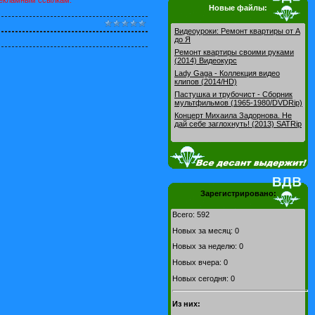
Новые файлы:
Видеоуроки: Pемонт квартиры от А
до Я
Ремонт квартиры своими руками
(2014) Видеокурс
Lady Gaga - Коллекция видео
клипов (2014/HD)
Пастушка и трубочист - Сборник
мультфильмов (1965-1980/DVDRip)
Концерт Михаила Задорнова. Не
дай себе заглохнуть! (2013) SATRip
Зарегистрировано:
Всего: 592
Новых за месяц: 0
Новых за неделю: 0
Новых вчера: 0
Новых сегодня: 0
Из них: