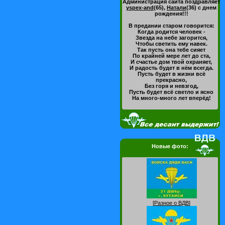
Администрация сайта поздравляет
yspex-and
(65)
,
Натали
(36)
с днем
рождения!!!
В предании старом говорится:
Когда родится человек -
Звезда на небе загорится,
Чтобы светить ему навек.
Так пусть она тебе сияет
По крайней мере лет до ста,
И счастье дом твой охраняет,
И радость будет в нём всегда.
Пусть будет в жизни всё
прекрасно,
Без горя и невзгод,
Пусть будет всё светло и ясно
На много-много лет вперёд!
Новые фото:
[
Разное о ВДВ
]