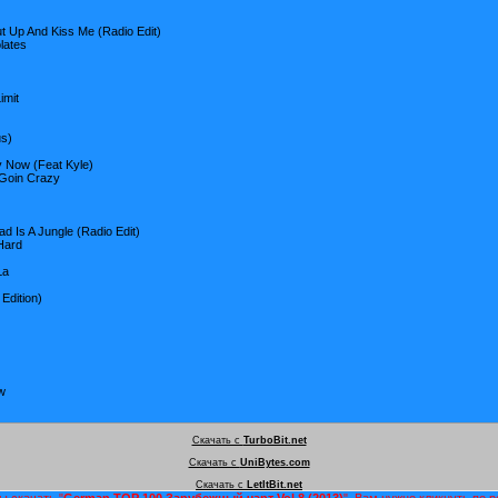
t Up And Kiss Me (Radio Edit)
lates
imit
us)
y Now (Feat Kyle)
 Goin Crazy
 Is A Jungle (Radio Edit)
Hard
La
Edition)
w
Скачать с
TurboBit.net
Скачать с
UniBytes.com
Скачать с
LetItBit.net
ы скачать "
German TOP 100 Зарубежный чарт Vol.8 (2013)
", Вам нужно кликнуть по