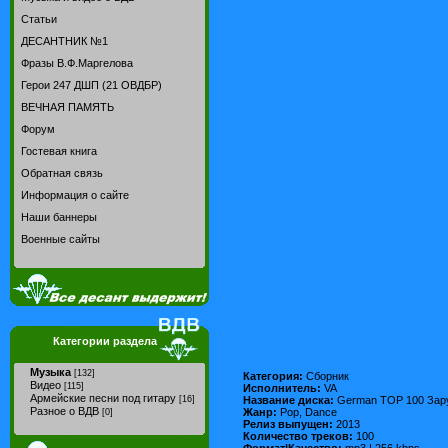
Статьи
ДЕСАНТНИК №1
Фразы В.Ф.Маргелова
Герои 247 ДШП (21 ОВДБР)
ВЕЧНАЯ ПАМЯТЬ
Форум
Гостевая книга
Обратная связь
Информация о сайте
Наши баннеры
Военные сайты
Категории раздела
Музыка
[132]
Категория:
Сборник
Видео
[115]
Исполнитель:
VA
Армейские песни под гитару
Название диска:
German TOP 100 Заруб
[16]
Разное о ВДВ
Жанр:
Pop, Dance
[0]
Релиз выпущен:
2013
Количество треков:
100
Формат|Качество:
mp3 | 256 kbps