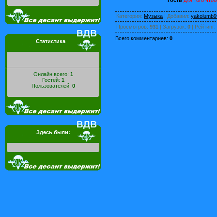
Категория
:
Музыка
|
Добавил
:
yakolumb9
Просмотров
:
931
|
Загрузок
:
0
|
Рейтинг
:
Всего комментариев
:
0
Статистика
Онлайн всего:
1
Гостей:
1
Пользователей:
0
Здесь были: