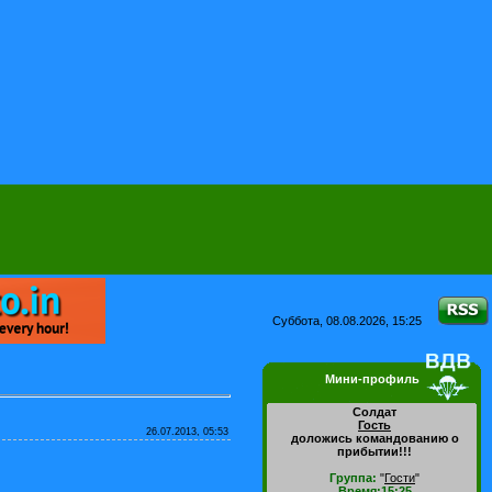
Суббота, 08.08.2026, 15:25
Мини-профиль
Солдат
Гость
26.07.2013, 05:53
доложись командованию о
прибытии!!!
Группа:
"
Гости
"
Время:15:25