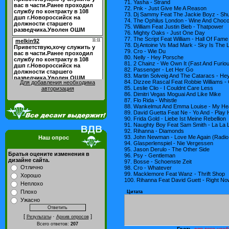
71. Yasha - Strand
72. Pnk - Just Give Me A Reason
73. Dj Sammy Feat The Jackie Boyz - Shu
74. The Ophilus London - Wine And Choco
75. William Feat Justin Bieb - Thatpower
76. Mighty Oaks - Just One Day
77. The Script Feat William - Hall Of Fame
78. Dj Antoine Vs Mad Mark - Sky Is The L
79. Cro - Wie Du
80. Nelly - Hey Porsche
81. 2 Chainz - We Own It (Fast And Furio
82. Passenger - Let Her Go
83. Martin Solveig And The Cataracs - He
84. Dizzee Rascal Feat Robbie Williams -
Для добавления необходима
85. Leslie Clio - I Couldnt Care Less
авторизация
86. Dimitri Vegas Moguai And Like Mike
87. Flo Rida - Whistle
88. Wankelmut And Emma Louise - My Head
89. David Guetta Feat Ne - Yo And - Play 
90. Frida Gold - Liebe Ist Meine Rebellion
91. Naughty Boy Feat Sam Smith - La La 
92. Rihanna - Diamonds
93. John Newman - Love Me Again (Radio 
Наш опрос
94. Glasperlenspiel - Nie Vergessen
95. Jason Derulo - The Other Side
Братья оцените изменения в
96. Psy - Gentleman
дизайне сайта.
97. Bosse - Schoenste Zeit
Отлично
98. Cro - Whatever
99. Macklemore Feat Wanz - Thrift Shop
Хорошо
100. Rihanna Feat David Guett - Right No
Неплохо
Плохо
Цитата
Ужасно
[
·
]
Результаты
Архив опросов
Всего ответов:
207
Гость
для того чтоб