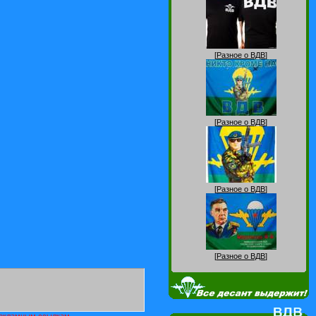
[
Разное о ВДВ
]
[
Разное о ВДВ
]
[
Разное о ВДВ
]
[
Разное о ВДВ
]
 рекламным ссылкам.