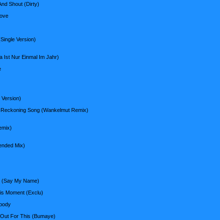
And Shout (Dirty)
Love
(Single Version)
a Ist Nur Einmal Im Jahr)
e
l Version)
y Reckoning Song (Wankelmut Remix)
emix)
ended Mix)
m (Say My Name)
This Moment (Exclu)
ybody
h Out For This (Bumaye)