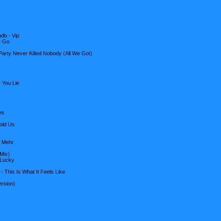
db - Vip
e Go
 Party Never Killed Nobody (All We Got)
 You Lie
es
old Us
n Mehr
 Mix)
 Lucky
- This Is What It Feels Like
ersion)