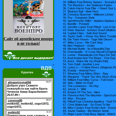
34. William Feat Britney Spears - Scream 
35. Tim Bendzko - Am Seidenen Faden
36. Calvin Harris Feat Ellie - I Need Your 
37. Beatrice Egli - Mein Herz
38. Christina Stuermer - Millionen Lichter
39. Psy - Gangnam Style
40. Sportfreunde Stiller - Applaus Applaus 
41. Bastille - Pompeii
42. Jennifer Lopez Feat Pitbull - Live It Up
43. Peter Wackel - Scheiss Drauf (Mallorc
44. Capital Cities - Safe And Sound
45. Taylor Swift - I Knew You Were Troubl
Сайт об армейском юморе
46. Die Toten Hosen - Tage Wie Diesen
47. Miley Cyrus - We Cant Stop
и не только
!
48. Alex Hepburn - Under
49. Michael Buble - Its A Beautiful Day
50. Onerepublic - If I Lose Myself (Origina
51. Loona - Rakatakata (Un Rayo De Sol)
52. Asaf Avidan And The Mojos - One Da
53. Avicii - Wake Me Up (Radio Edit)
54. Tom Odell - Another Love
>
55. Lykke Li - I Follow Rivers (Magician R
56. Kraddy - Android Porn
Курилка
57. Rihanna Feat Mikky Ekko - Stay
58. Margaret - Thank You Very Much (Ext
59. William Feat Miley Cyrus - Fall Down
60. Sido - Bilder Im Kopf
61. The Lumineers - Ho Hey
62. Jessie J - Wild
63. Empire Of The Sun - Alive
64. Florence And The Machine - Spectru
65. Wax - Rosana
66. Pitbull Feat Christina Aguilera - Feel 
67. Chris Malinchak - So Good To Me
68. Mike Candys Feat Evelyn And - Ever
69. Xavier Naidoo - Bei Meiner Seele
70. Major Lazer Feat Busy Signal - Watc