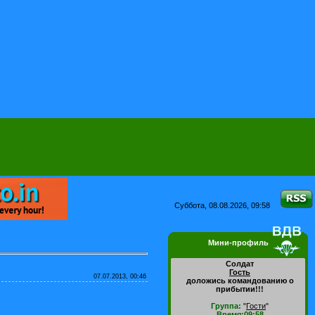
Суббота, 08.08.2026, 09:58
Мини-профиль
Солдат
Гость
07.07.2013, 00:46
доложись командованию о
прибытии!!!
Группа:
"
Гости
"
Время:09:58