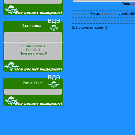
Гость
дл
Категория
:
Музыка
|
Добавил
:
yakolumb9
Просмотров
:
553
|
Загрузок
:
0
|
Рейтинг
:
Статистика
Всего комментариев
:
0
Онлайн всего:
1
Гостей:
1
Пользователей:
0
Здесь были: