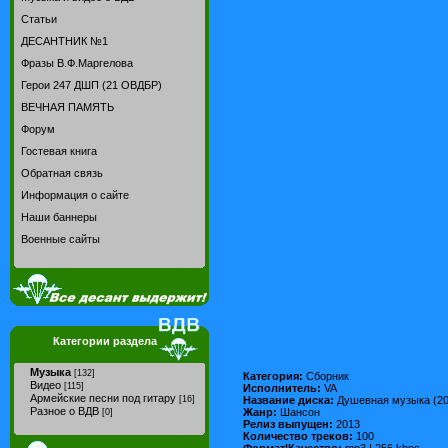
Статьи
ДЕСАНТНИК №1
Фразы В.Ф.Маргелова
Герои 247 ДШП (21 ОВДБР)
ВЕЧНАЯ ПАМЯТЬ
Форум
Гостевая книга
Обратная связь
Информация о сайте
Наши баннеры
Военные сайты
Категории раздела
Музыка
[132]
Категория:
Сборник
Видео
[115]
Исполнитель:
VA
Армейские песни под гитару
Название диска:
Душевная музыка (20
[16]
Разное о ВДВ
Жанр:
Шансон
[0]
Релиз выпущен:
2013
Количество треков:
100
Формат|Качество:
mp3 | 256 kbps