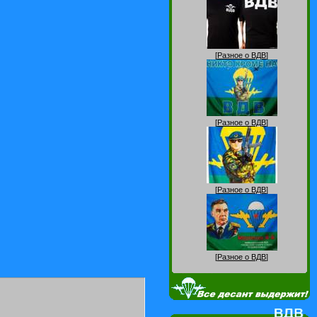
[
Разное о ВДВ
]
[
Разное о ВДВ
]
[
Разное о ВДВ
]
[
Разное о ВДВ
]