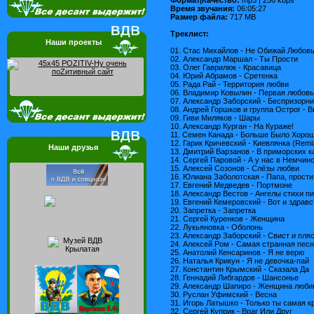
Время звучания:
06:05:27
Размер файла:
717 MB
Треклист:
Наши проекты
01. Стас Михайлов - Не Обижай Любов
02. Александр Маршал - Ты Прости
03. Олег Гаврилюк - Красавица
04. Юрий Абрамов - Сретенка
05. Рада Рай - Территория любви
06. Владимир Ковылин - Первая любовь
07. Александр Заборский - Беспризорни
08. Андрей Горшков и группа Острог - 
09. Гиви Миляков - Шары
10. Александр Курган - На Кураже!
11. Семен Канада - Больше Было Хоро
12. Гарик Кричевский - Киевлянка (Remi
Наши друзья
13. Дмитрий Варзанов - В приморских к
14. Сергей Паровой - А у нас в Немчин
15. Алексей Созонов - Слёзы любви
16. Юлиана Заболотская - Папа, прости
17. Евгений Медведев - Портмоне
18. Александр Вестов - Ангелы стихи п
19. Евгений Кемеровский - Вот и здрав
20. Запретка - Запретка
21. Сергей Куренков - Женщина
22. Лукьяновка - Оболонь
23. Александр Заборский - Свист и пля
24. Алексей Ром - Самая странная пес
25. Анатолий Кенсаринов - Я не верю
26. Наталья Крикун - Я не девочка-пай
27. Константин Крымский - Сказала Да
28. Геннадий Либгардов - Шансонье
29. Александр Шапиро - Женщина люб
30. Руслан Уфимский - Весна
31. Игорь Латышко - Только ты самая к
32. Сергей Куприк - Враг Или Друг