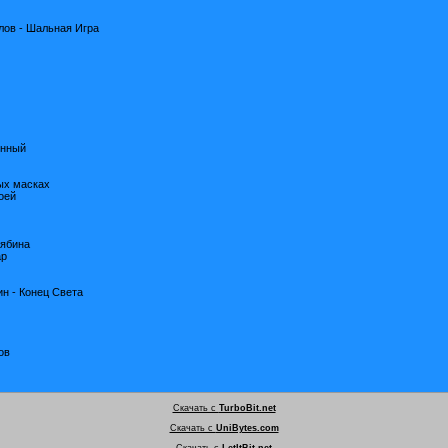
лов - Шальная Игра
енный
ных масках
оей
рябина
ар
н - Конец Света
ов
Скачать с
TurboBit.net
Скачать с
UniBytes.com
Скачать с
LetItBit.net