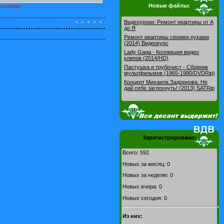
Новые файлы:
ссылкам.
Видеоуроки: Pемонт квартиры от А
до Я
Ремонт квартиры своими руками
(2014) Видеокурс
Lady Gaga - Коллекция видео
клипов (2014/HD)
Пастушка и трубочист - Сборник
мультфильмов (1965-1980/DVDRip)
Концерт Михаила Задорнова. Не
дай себе заглохнуть! (2013) SATRip
Зарегистрировано:
Всего: 592
Новых за месяц: 0
Новых за неделю: 0
Новых вчера: 0
Новых сегодня: 0
Из них: