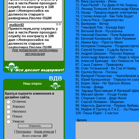
70. Вика Цыганова - Июнь
71. Paul Pavloff - Ты Даже И Не Знаешь
72. Леонид Телешев И Александр Юрпа
73. Назар - Предпоследняя электричка
74. Степин Алексей - Как Тебе Будет
75. Ольга Роса - Одиночество
76. Валериан - Ветер
77. Тимофей Пак - Колода Карт
78. Виталий Волк - Русалочка
79. Николай Емелин - Поле Ковровое
80. Евгений Коновалов - Моя Ранимая
81. Ирина Круг - Прости Меня
82. Катерина Голицына - Поздновстреч
83. Сергей Куприк - Судьба Артиста
Для добавления необходима
84. Андрей Шишкин - Письмо Корешу
авторизация
85. Александр Кировский - Люди в чёр
86. Алексей Брянцев - Без Нежности Тв
87. Саша Сирень - Приворожу
88. Олег Гетманский - Во Сне И Наяву
89. Группа Весна - Погоны
90. Валерий Палаускас - Чернобровая 
91. Юрий Калашников - Тюрьма-не сах
92. Борис Леви - Не Тратьте Жизнь
Наш опрос
93. Назар - Дождь
94. Эдуард Ярославцев И Валерий Щёки
Братья оцените изменения в
95. Михаил Шелег - Уходя Ухожу
дизайне сайта.
96. Сборная Союза - Дядя Женя
Отлично
97. Сергей Любавин - Мерилин
98. Марсель Давлетов - Первая Любовь
Хорошо
99. Мафик И Группа А.Т.А.С. - За Пацан
Неплохо
100. Паша Юдин - Счастье
Плохо
Цитата
Ужасно
[
·
]
Результаты
Архив опросов
Всего ответов:
207