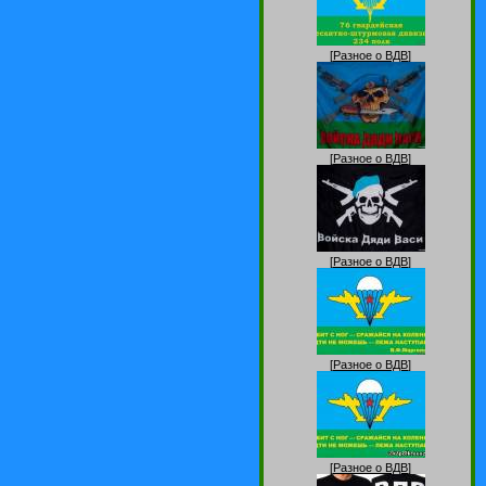
[
Разное о ВДВ
]
[
Разное о ВДВ
]
[
Разное о ВДВ
]
[
Разное о ВДВ
]
[
Разное о ВДВ
]