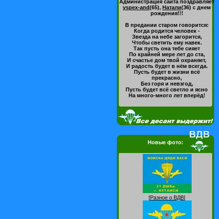
Администрация сайта поздравляет
yspex-and
(65)
,
Натали
(36)
с днем
рождения!!!
В предании старом говорится:
Когда родится человек -
Звезда на небе загорится,
Чтобы светить ему навек.
Так пусть она тебе сияет
По крайней мере лет до ста,
И счастье дом твой охраняет,
И радость будет в нём всегда.
Пусть будет в жизни всё
прекрасно,
Без горя и невзгод,
Пусть будет всё светло и ясно
На много-много лет вперёд!
Новые фото:
[
Разное о ВДВ
]