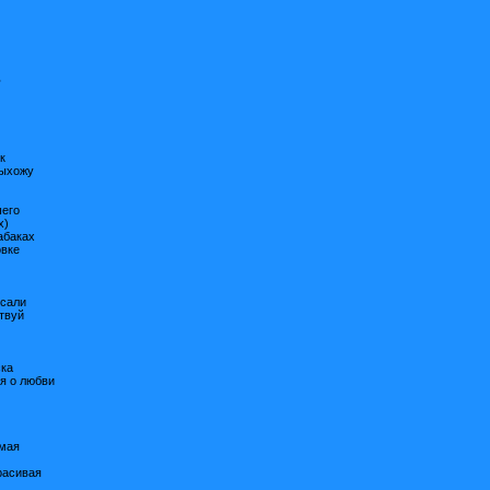
ь
к
Выхожу
шего
x)
абаках
овке
исали
ствуй
ска
ня о любви
имая
расивая