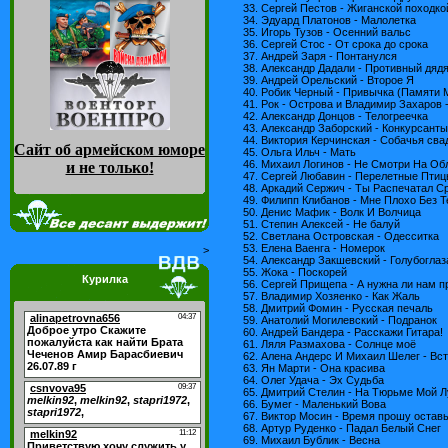
33. Сергей Пестов - Жиганской походко
34. Эдуард Платонов - Малолетка
35. Игорь Тузов - Осенний вальс
36. Сергей Стос - От срока до срока
37. Андрей Заря - Понтанулся
38. Александр Дадали - Противный дяд
39. Андрей Орельский - Второе Я
40. Робик Черный - Привычка (Памяти 
41. Рок - Острова и Владимир Захаров 
42. Александр Донцов - Телогреечка
43. Александр Заборский - Конкурсанты
44. Виктория Керчинская - Собачья сва
Сайт об армейском юморе
45. Ольга Ильч - Мать
46. Михаил Логинов - Не Смотри На Об
и не только
!
47. Сергей Любавин - Перелетные Пти
48. Аркадий Сержич - Ты Распечатал С
49. Филипп Клибанов - Мне Плохо Без Т
50. Денис Мафик - Волк И Волчица
51. Степин Алексей - Не балуй
52. Светлана Островская - Одесситка
53. Елена Ваенга - Номерок
>
54. Александр Закшевский - Голубоглаз
55. Жока - Поскорей
Курилка
56. Сергей Прищепа - А нужна ли нам п
57. Владимир Хозяенко - Как Жаль
58. Дмитрий Фомин - Русская печаль
59. Анатолий Могилевский - Подранок
60. Андрей Бандера - Расскажи Гитара!
61. Ляля Размахова - Солнце моё
62. Алена Андерс И Михаил Шелег - Вс
63. Ян Марти - Она красива
64. Олег Удача - Эх Судьба
65. Дмитрий Стелин - На Тюрьме Мой 
66. Бумеr - Маленький Вова
67. Виктор Мосин - Время прошу остав
68. Артур Руденко - Падал Белый Снег
69. Михаил Бублик - Весна