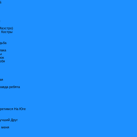
й
я
Маэстро)
- Костры
дьба
лака
цы
рок
ебя
ая
равда ребята
третимся На Юге
Лучший Друг
ь меня