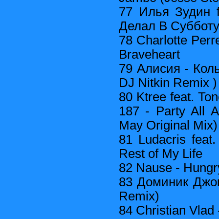
77 Илья Зудин f
Делал В Суббот
78 Charlotte Perrel
Braveheart
79 Алисия - Кол
DJ Nitkin Remix )
80 Ktree feat. T
187 - Party All 
May Original Mix)
81 Ludacris feat
Rest of My Life
82 Nause - Hungry
83 Доминик Джок
Remix)
84 Christian Vlad