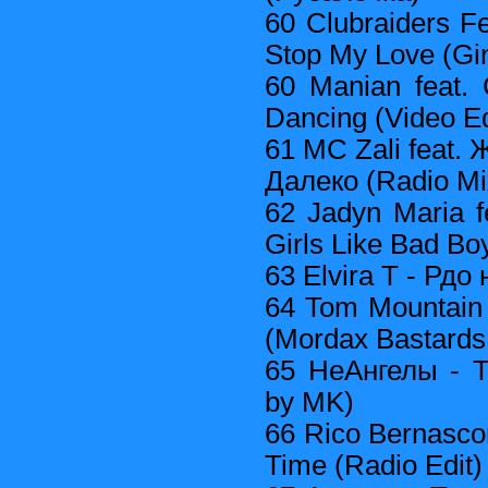
60 Clubraiders Fe
Stop My Love (Gin
60 Manian feat. 
Dancing (Video Ed
61 MC Zali feat.
Далеко (Radio Mi
62 Jadyn Maria f
Girls Like Bad Bo
63 Elvira T - Рдо
64 Tom Mountain f
(Mordax Bastards
65 НеАнгелы - Т
by MK)
66 Rico Bernasconi
Time (Radio Edit)