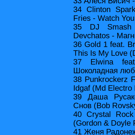
33 Алеся Висич 
34 Clinton Spark
Fries - Watch You
35 DJ Smash f
Devchatos - Магн
36 Gold 1 feat. 
This Is My Love (
37 Elwina fe
Шоколадная любо
38 Punkrockerz F
Idgaf (Md Electro 
39 Даша Русак
Снов (Bob Rovsk
40 Crystal Roc
(Gordon & Doyle 
41 Женя Радонежс