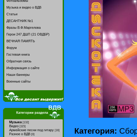
Фотоальбомы
Музыка и видео о ВДВ
Статьи
ДЕСАНТНИК №1
Фразы В.Ф.Маргелова
Герои 247 ДШП (21 ОВДБР)
ВЕЧНАЯ ПАМЯТЬ
Форум
Гостевая книга
Обратная связь
Информация о сайте
Наши баннеры
Военные сайты
Категории раздела
Музыка
[132]
Видео
[115]
Категория:
Сбо
Армейские песни под гитару
[16]
Разное о ВДВ
[0]