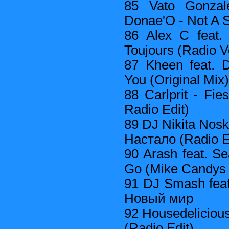
85 Vato Gonzal
Donae'O - Not A S
86 Alex C feat.
Toujours (Radio V
87 Kheen feat. 
You (Original Mix)
88 Carlprit - Fie
Radio Edit)
89 DJ Nikita Nosk
Настало (Radio E
90 Arash feat. S
Go (Mike Candys 
91 DJ Smash fea
Новый мир
92 Housedelicious
(Radio Edit)