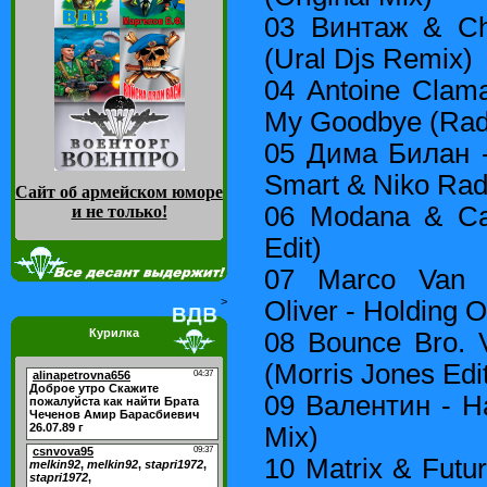
03 Винтаж & Ch
(Ural Djs Remix)
04 Antoine Clamar
My Goodbye (Radi
05 Дима Билан 
Smart & Niko Radi
Сайт об армейском юморе
06 Modana & Car
и не только
!
Edit)
07 Marco Van B
>
Oliver - Holding O
Курилка
08 Bounce Bro. 
(Morris Jones Edi
09 Валентин - Н
Mix)
10 Matrix & Futur