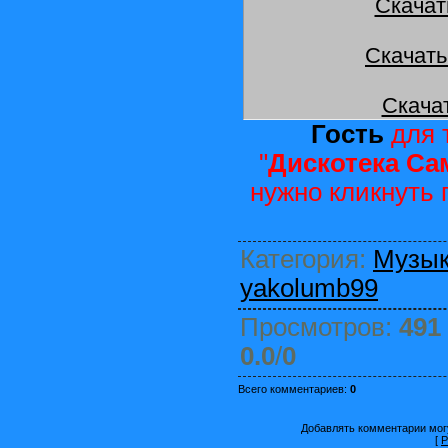
Скачат
Скачать
Скача
Гость
для 
"
Дискотека Са
нужно кликнуть
Категория
:
Музы
yakolumb99
Просмотров
:
491
0.0
/
0
Всего комментариев
:
0
Добавлять комментарии могу
[
Р