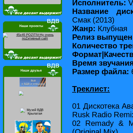
Исполнитель:
V
Название диск
Смак (2013)
Наши проекты
Жанр:
Клубная
Релиз выпущен
Количество тре
Формат|Качест
Время звучани
Размер файла:
Наши друзья
Треклист:
01 Дискотека Ав
Rusk Radio Remi
02 Remady & Ma
(Original Mix)