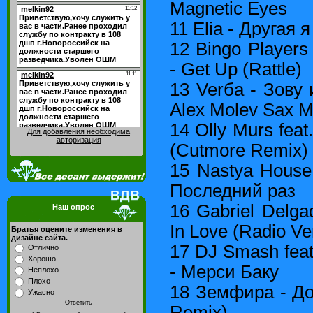
Magnetic Eyes
11 Elia - Другая я
12 Bingo Players
- Get Up (Rattle)
13 Verбa - Зову
Alex Molev Sax M
14 Olly Murs feat
Для добавления необходима
авторизация
(Cutmore Remix)
15 Nastya House 
Последний раз
16 Gabriel Delgad
Наш опрос
In Love (Radio Ve
Братья оцените изменения в
дизайне сайта.
17 DJ Smash fea
Отлично
Хорошо
- Мерси Баку
Неплохо
Плохо
18 Земфира - До
Ужасно
Remix)