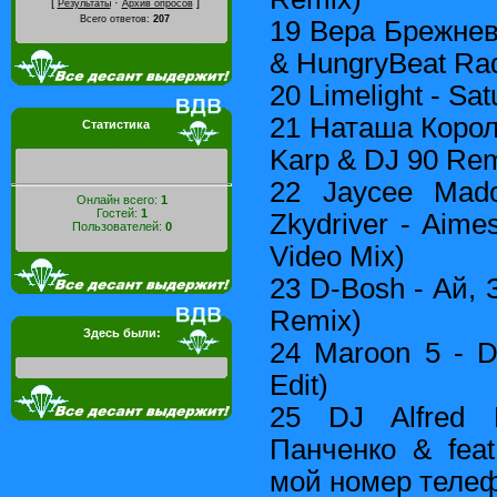
[
·
]
Результаты
Архив опросов
Всего ответов:
207
19 Вера Брежнев
& HungryBeat Rad
20 Limelight - Sat
21 Наташа Корол
Статистика
Karp & DJ 90 Rem
22 Jaycee Mado
Онлайн всего:
1
Гостей:
1
Zkydriver - Aime
Пользователей:
0
Video Mix)
23 D-Bosh - Ай, З
Remix)
Здесь были:
24 Maroon 5 - D
Edit)
25 DJ Alfred
Панченко & fea
мой номер телеф