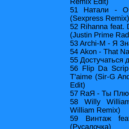
Remix Edit)
51 Натали - О
(Sexpress Remix
52 Rihanna feat. 
(Justin Prime Rad
53 Archi-M - Я З
54 Akon - That N
55 Достучаться д
56 Flip Da Scrip
T'aime (Sir-G And
Edit)
57 RaЯ - Ты Плю
58 Willy Willia
William Remix)
59 Винтаж fea
(Русалочка)