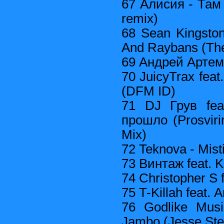
67 Алисия - Там 
remix)
68 Sean Kingston
And Raybans (Th
69 Андрей Артем
70 JuicyTrax feat
(DFM ID)
71 DJ Грув feat
прошло (Prosviri
Mix)
72 Teknova - Mist
73 Винтаж feat. Ki
74 Christopher S 
75 T-Killah feat.
76 Godlike Mus
Jambo (Jesse Ste