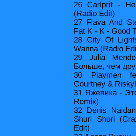
26 Carlprit - H
(Radio Edit)
27 Flava And St
Fat K - K - Good 
28 City Of Light
Wanna (Radio Edi
29 Julia Mend
Больше, чем дру
30 Playmen fea
Courtney & RiskyK
31 Яжевика - Эт
Remix)
32 Denis Naida
Shuri Shuri (Cr
Edit)