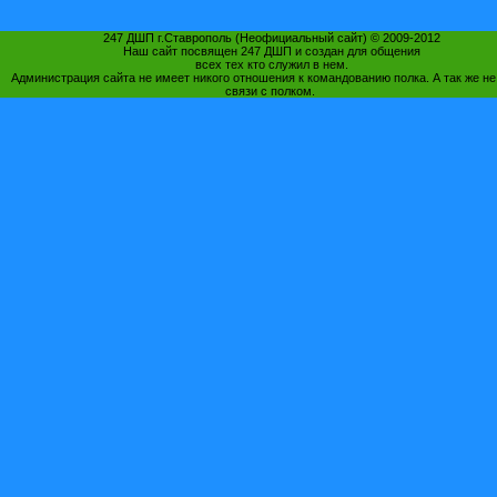
247 ДШП г.Ставрополь (Неофициальный сайт) © 2009-2012
Наш сайт посвящен 247 ДШП и создан для общения
всех тех кто служил в нем.
Администрация сайта не имеет никого отношения к командованию полка. А так же не
связи с полком.