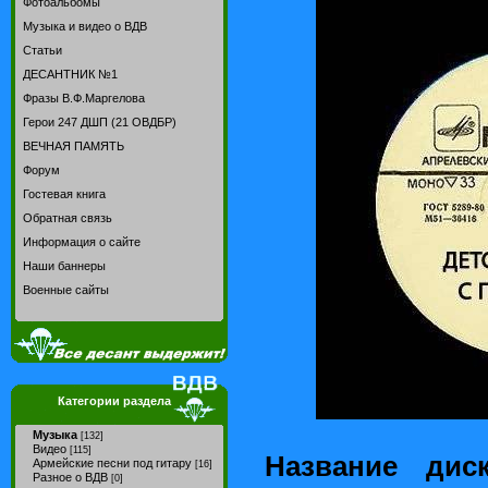
Фотоальбомы
Музыка и видео о ВДВ
Статьи
ДЕСАНТНИК №1
Фразы В.Ф.Маргелова
Герои 247 ДШП (21 ОВДБР)
ВЕЧНАЯ ПАМЯТЬ
Форум
Гостевая книга
Обратная связь
Информация о сайте
Наши баннеры
Военные сайты
Категории раздела
Музыка
[132]
Видео
[115]
Название дис
Армейские песни под гитару
[16]
Разное о ВДВ
[0]