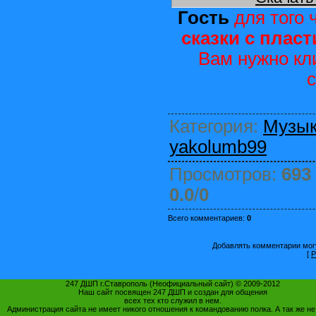
Гость
для того 
сказки с пласт
Вам нужно кл
Категория
:
Музы
yakolumb99
Просмотров
:
693
0.0
/
0
Всего комментариев
:
0
Добавлять комментарии могу
[
Р
247 ДШП г.Ставрополь (Неофициальный сайт) © 2009-2012
Наш сайт посвящен 247 ДШП и создан для общения
всех тех кто служил в нем.
Администрация сайта не имеет никого отношения к командованию полка. А так же не