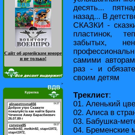
десять... пятн
назад... В детство
СКАЗКИ - сказк
пластинок, т
забытых, нен
профессионал
Сайт об армейском юморе
самими авторам
и не только
!
раз - и обязат
своим детям
>
Курилка
Треклист
:
01. Аленький цв
02. Алиса в стра
03. Бабушка-мет
04. Бременские 