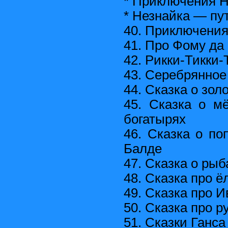
* Приключения 
* Незнайка — пу
40. Приключени
41. Про Фому да
42. Рикки-Тикки-
43. Серебрянное
44. Сказка о зол
45. Сказка о м
богатырях
46. Сказка о по
Балде
47. Сказка о рыб
48. Сказка про ё
49. Сказка про 
50. Сказка про р
51. Сказки Ганс