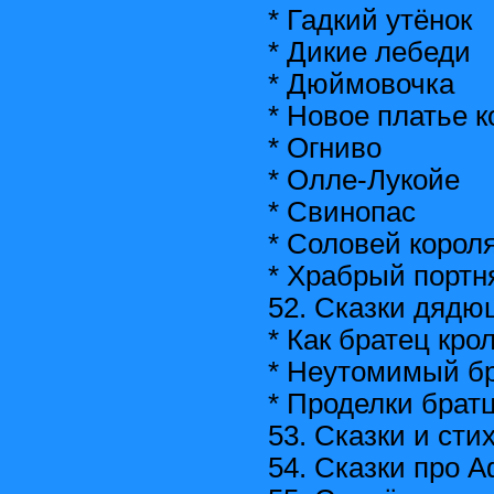
* Гадкий утёнок
* Дикие лебеди
* Дюймовочка
* Новое платье к
* Огниво
* Олле-Лукойе
* Свинопас
* Соловей корол
* Храбрый портн
52. Сказки дядю
* Как братец кро
* Неутомимый б
* Проделки брат
53. Сказки и сти
54. Сказки про 