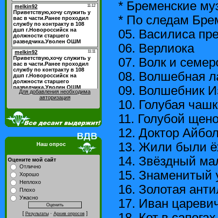
* Бременские м
* По следам Бре
05. Василиса пр
06. Верлиока
07. Волк и семер
08. Волшебная 
09. Волшебник И
Для добавления необходима
авторизация
10. Голубая чаш
11. Голубой щен
12. Доктор Айбо
13. Жили были 
Наш опрос
14. Звёздный ма
Оцените мой сайт
Отлично
15. Знаменитый 
Хорошо
Неплохо
16. Золотая ант
Плохо
Ужасно
17. Иван цареви
[
·
]
18. Кот в сапогах
Результаты
Архив опросов