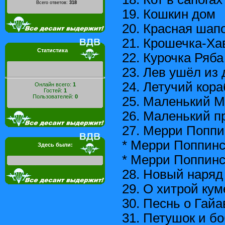
Всего ответов:
318
19. Кошкин дом
20. Красная шап
21. Крошечка-Х
Статистика
22. Курочка Ряба
23. Лев ушёл из
24. Летучий кор
Онлайн всего:
1
Гостей:
1
Пользователей:
0
25. Маленький М
26. Маленький п
27. Мерри Поппи
* Мерри Поппин
Здесь были:
* Мерри Поппинс
28. Новый наряд
29. О хитрой кум
30. Песнь о Гайа
31. Петушок и б