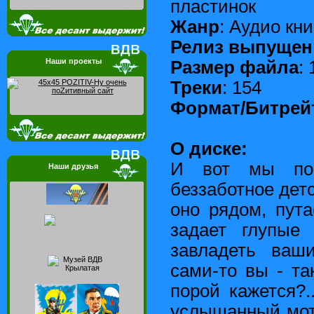
пластинок
Жанр
: Аудио кни
Релиз выпущен
Наши проекты
Размер файла
: 
Треки
: 154
Формат/Битрей
О диске:
И вот мы повз
Наши друзья
беззаботное детс
оно рядом, пута
задает глупые
завладеть ваш
сами-то вы - та
порой кажется?.
услышанный моти