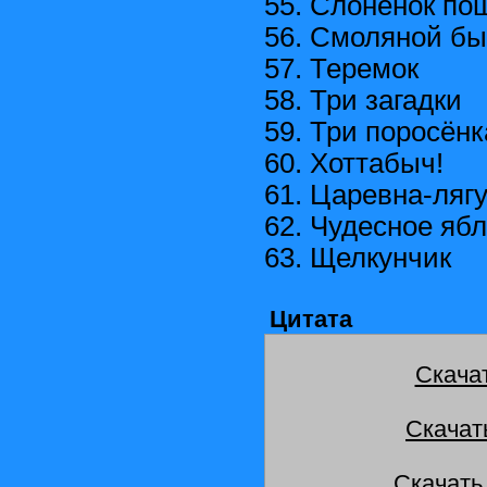
55. Слонёнок по
56. Смоляной бы
57. Теремок
58. Три загадки
59. Три поросёнк
60. Хоттабыч!
61. Царевна-ляг
62. Чудесное яб
63. Щелкунчик
Цитата
Скача
Скачат
Скачать