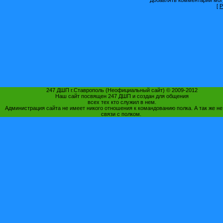
[
Р
247 ДШП г.Ставрополь (Неофициальный сайт) © 2009-2012
Наш сайт посвящен 247 ДШП и создан для общения
всех тех кто служил в нем.
Администрация сайта не имеет никого отношения к командованию полка. А так же не
связи с полком.