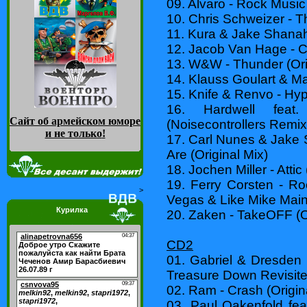
09. Alvaro - Rock Music 
10. Chris Schweizer - T
11. Kura & Jake Shanah
12. Jacob Van Hage - Cr
13. W&W - Thunder (Ori
14. Klauss Goulart & Ma
15. Knife & Renvo - Hyp
16. Hardwell feat
Сайт об армейском юморе
(Noisecontrollers Remix
и не только
!
17. Carl Nunes & Jake
Are (Original Mix)
18. Jochen Miller - Attic
19. Ferry Corsten - R
>
Vegas & Like Mike Mai
Курилка
20. Zaken - TakeOFF (Or
CD2
01. Gabriel & Dresden f
Treasure Down Revisite
02. Ram - Crash (Origin
03. Paul Oakenfold fe