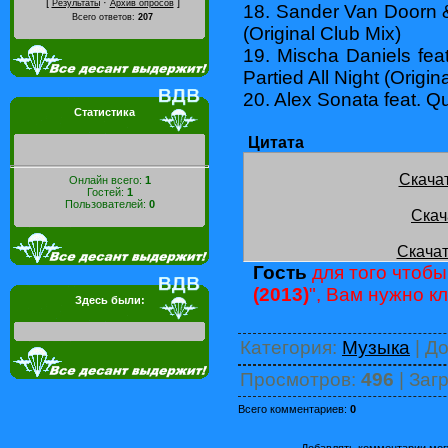
[
·
]
Результаты
Архив опросов
18. Sander Van Doorn 
Всего ответов:
207
(Original Club Mix)
19. Mischa Daniels fea
Partied All Night (Origin
20. Alex Sonata feat. Qui
Статистика
Цитата
Скача
Онлайн всего:
1
Гостей:
1
Пользователей:
0
Скач
Скачат
Гость
для того чтобы
(2013)
", Вам нужно к
Здесь были:
Категория
:
Музыка
|
До
Просмотров
:
496
|
Загр
Всего комментариев
:
0
Добавлять комментарии могу