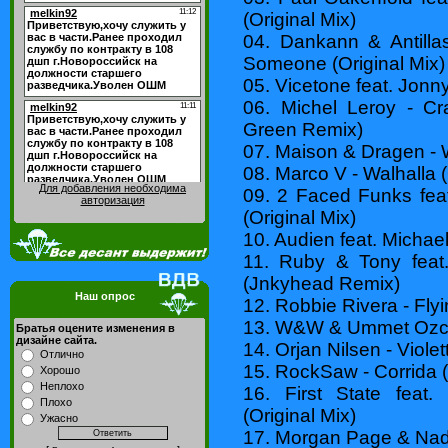
(Original Mix)
04. Dankann & Antilla
Someone (Original Mix)
05. Vicetone feat. Jonny
06. Michel Leroy - C
Green Remix)
07. Maison & Dragen - 
08. Marco V - Walhalla (
Для добавления необходима
09. 2 Faced Funks fea
авторизация
(Original Mix)
10. Audien feat. Michael
11. Ruby & Tony feat.
(Jnkyhead Remix)
Наш опрос
12. Robbie Rivera - Flyi
13. W&W & Ummet Ozcan
Братья оцените изменения в
дизайне сайта.
14. Orjan Nilsen - Violet
Отлично
15. RockSaw - Corrida (
Хорошо
Неплохо
16. First State feat
Плохо
(Original Mix)
Ужасно
17. Morgan Page & Nadi