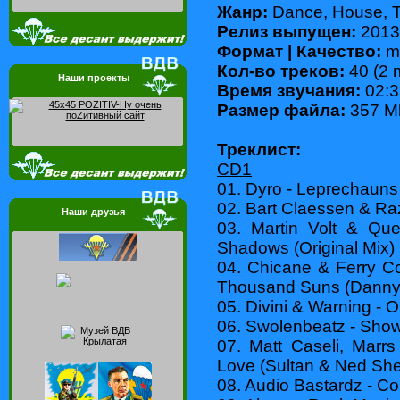
Жанр:
Dance, House, 
Релиз выпущен:
2013
Формат | Качество:
mp
Кол-во треков:
40 (2 
Наши проекты
Время звучания:
02:3
Размер файла:
357 M
Треклист:
CD1
01. Dyro - Leprechauns 
02. Bart Claessen & Raz
Наши друзья
03. Martin Volt & Que
Shadows (Original Mix)
04. Chicane & Ferry Co
Thousand Suns (Danny
05. Divini & Warning - 
06. Swolenbeatz - Showt
07. Matt Caseli, Marr
Love (Sultan & Ned Sh
08. Audio Bastardz - Co