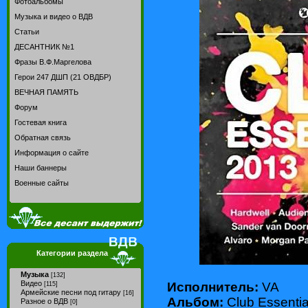
Фотоальбомы
Музыка и видео о ВДВ
Статьи
ДЕСАНТНИК №1
Фразы В.Ф.Маргелова
Герои 247 ДШП (21 ОВДБР)
ВЕЧНАЯ ПАМЯТЬ
Форум
Гостевая книга
Обратная связь
Информация о сайте
Наши баннеры
Военные сайты
Категории раздела
Музыка
[132]
Видео
Исполнитель:
VA
[115]
Армейские песни под гитару
[16]
Альбом:
Club Essentia
Разное о ВДВ
[0]