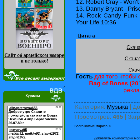
12. Robert Cray - Won
13. Danny Bryant - Pris
14. Rock Candy Funk P
Your Life 10:36
Цитата
Скача
Сайт об армейском юморе
Скача
и не только
!
Скач
Гость
для того чтобы с
Bag of Bones (20
>
рекла
Курилка
Категория
:
Музыка
|
До
Просмотров
:
465
|
Загр
Всего комментариев
:
0
Добавлять комментарии могу