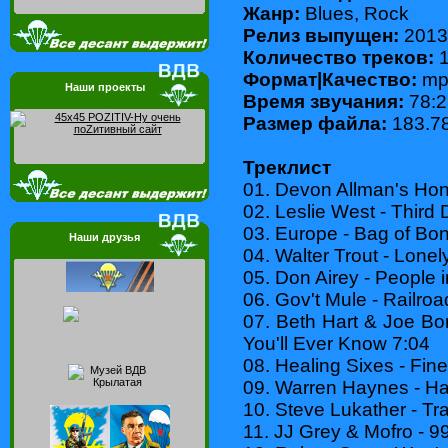
Жанр:
Blues, Rock
Релиз выпущен:
2013
Количество треков:
1
Формат|Качество:
mp3
Наши проекты
Время звучания:
78:2
Размер файла:
183.7
Треклист
01. Devon Allman's Hon
02. Leslie West - Third
03. Europe - Bag of Bo
Наши друзья
04. Walter Trout - Lonel
05. Don Airey - People 
06. Gov't Mule - Railro
07. Beth Hart & Joe B
You'll Ever Know 7:04
08. Healing Sixes - Fin
09. Warren Haynes - Ha
10. Steve Lukather - Tra
11. JJ Grey & Mofro - 9