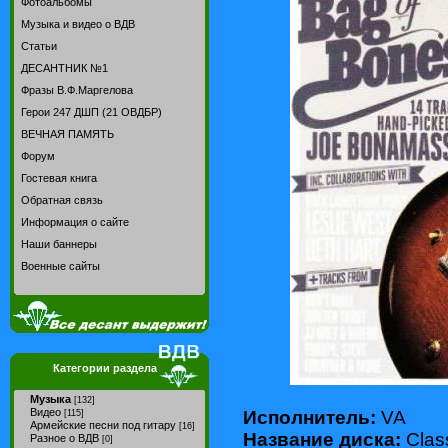
Фотоальбомы
Музыка и видео о ВДВ
Статьи
ДЕСАНТНИК №1
Фразы В.Ф.Маргелова
Герои 247 ДШП (21 ОВДБР)
ВЕЧНАЯ ПАМЯТЬ
Форум
Гостевая книга
Обратная связь
Информация о сайте
Наши баннеры
Военные сайты
Категории раздела
Музыка
[132]
Видео
Исполнитель:
VA
[115]
Армейские песни под гитару
[16]
Название диска:
Class
Разное о ВДВ
[0]