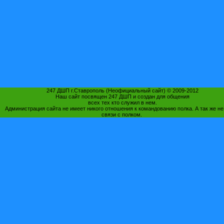
247 ДШП г.Ставрополь (Неофициальный сайт) © 2009-2012
Наш сайт посвящен 247 ДШП и создан для общения
всех тех кто служил в нем.
Администрация сайта не имеет никого отношения к командованию полка. А так же не
связи с полком.