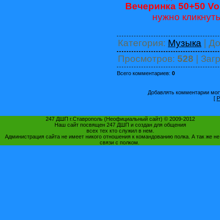
Вечеринка 50+50 Vol.
нужно кликнут
Категория
:
Музыка
|
До
Просмотров
:
528
|
Загр
Всего комментариев
:
0
Добавлять комментарии могу
[
Р
247 ДШП г.Ставрополь (Неофициальный сайт) © 2009-2012
Наш сайт посвящен 247 ДШП и создан для общения
всех тех кто служил в нем.
Администрация сайта не имеет никого отношения к командованию полка. А так же не
связи с полком.