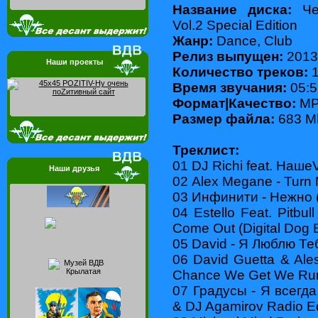
Название диска:
Чер
Vol.2 Special Edition
Жанр:
Dance, Club
Релиз выпущен:
2013
Наши проекты
Количество треков:
1
Время звучания:
05:5
Формат|Качество:
МP3
Размер файла:
683 M
Треклист:
01 DJ Richi feat. Наше
Наши друзья
02 Alex Megane - Turn M
03 Инфинити - Нежно 
04 Estello Feat. Pitbul
Come Out (Digital Dog E
05 David - Я Люблю Те
06 David Guetta & Ale
Chance We Get We Ru
07 Градусы - Я всегд
& DJ Agamirov Radio Ed