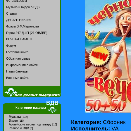
Фотоальбомы
Музыка и видео о ВДВ
Статьи
ДЕСАНТНИК №1
Фразы В.Ф.Маргелова
Герои 247 ДШП (21 ОВДБР)
ВЕЧНАЯ ПАМЯТЬ
Форум
Гостевая книга
Обратная связь
Информация о сайте
Наши баннеры
Военные сайты
Категории раздела
Музыка
[132]
Видео
Категория:
Сборник
[115]
Армейские песни под гитару
[16]
Исполнитель:
VA
Разное о ВДВ
[0]