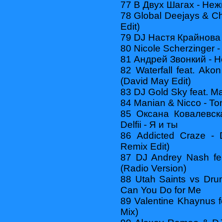
77 В Двух Шагах - Не
78 Global Deejays & Chri
Edit)
79 DJ Настя Крайнова
80 Nicole Scherzinger -
81 Андрей Звонкий - 
82 Waterfall feat. Ako
(David May Edit)
83 DJ Gold Sky feat. M
84 Manian & Nicco - Toni
85 Оксана Ковалевска
Delfii - Я и ты
86 Addicted Craze -
Remix Edit)
87 DJ Andrey Nash fe
(Radio Version)
88 Utah Saints vs Dru
Can You Do for Me
89 Valentine Khaynus f
Mix)