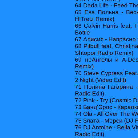
64 Dada Life - Feed T
65 Ева Польна - Вес
HITretz Remix)
66 Calvin Harris feat.
Bottle
67 Алисия - Напрасно 
68 Pitbull feat. Christi
Shtopor Radio Remix)
69 неАнгелы и A-Des
Remix)
70 Steve Cypress Feat
2 Night (Video Edit)
71 Полина Гагарина -
Radio Edit)
72 Pink - Try (Cosmic 
73 Банд'Эрос - Караок
74 Ola - All Over The Wo
75 Злата - Мерси (DJ 
76 DJ Antoine - Bella 
Radio Edit)