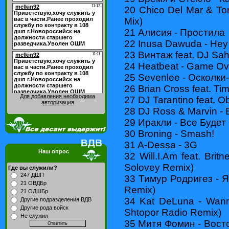
20 Chico Del Mar & To
Mix)
21 Алисия - Простила
22 Inusa Dawuda - Hey 
23 Винтаж feat. DJ Sah
24 Heatbeat - Game Ove
25 Sevenlee - Осколки
26 Brian Cross feat. Ti
Для добавления необходима
27 DJ Tarantino feat. O
авторизация
28 DJ Ross & Marvin - B
29 Иракли - Все Будет
30 Broning - Smash!
31 A-Dessa - 3G
Наш опрос
32 Will.I.Am feat. Bri
Solovey Remix)
Где вы служили?
247 ДШП
33 Тимур Родригез - Я
21 ОВДБр
Remix)
21 ОДШБр
34 Kat DeLuna - Wan
Другие подразделения ВДВ
Другие рода войск
Shtopor Radio Remix)
Не служил
35 Митя Фомин - Вост