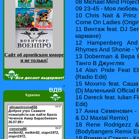
08 Michael Mind Project
09 23-45 - Моя любовь
10 Chris Nait & Prinz
Come On Ladies (Origin
11 Винтаж feat. DJ Se
кармане)
12 Hampenberg And 
Rhymes And Shonie - Yo
Сайт об армейском юморе
13 Doberman & Вера 
и не только
!
Танго В Джунглях
14 Alan Pride Feat El
(Radio Edit)
15 Мохито feat. Саш
>
(Dj Маленький Official 
Курилка
16 Dereck feat. Iulian F
Edit)
17 Анна Семенович -
& DJ Maxtal Remix)
18 Rene Rodrigezz &
(Bodybangers Remix Ed
19 Время и Стекло - К