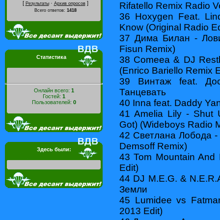
[
·
]
Rifatello Remix Radio V
Результаты
Архив опросов
Всего ответов:
1418
36 Hoxygen Feat. Li
Know (Original Radio Ed
37 Дима Билан - Лов
Fisun Remix)
Статистика
38 Comeea & DJ Restl
(Enrico Bariello Remix E
39 Винтаж feat. До
Танцевать
Онлайн всего:
1
Гостей:
1
40 Inna feat. Daddy Ya
Пользователей:
0
41 Amelia Lily - Shu
Got) (Wideboys Radio M
42 Светлана Лобода - 
Demsoff Remix)
Здесь были:
43 Tom Mountain And N
Edit)
44 DJ M.E.G. & N.E.R.
Земли
45 Lumidee vs Fatman
2013 Edit)