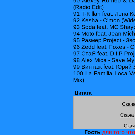
90 Alexey Romeo & DJ 
(Radio Edit)
91 T-Killah feat. Лена 
92 Kesha - C'mon (Wide
93 Soda feat. MC Shay
94 Moto feat. Jean Miche
95 Размер Project - Зв
96 Zedd feat. Foxes - Cl
97 СтаЯ feat. D.I.P Pro
98 Alex Mica - Save My 
99 Винтаж feat. Юрий 
100 La Familia Loca V
Mix)
Цитата
Скача
Скача
Скач
Гость
для того что