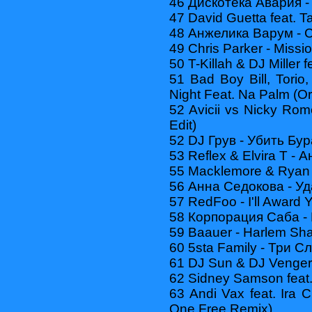
46 Дискотека Авария - 
47 David Guetta feat. T
48 Анжелика Варум -
49 Chris Parker - Missi
50 T-Killah & DJ Miller 
51 Bad Boy Bill, Tori
Night Feat. Na Palm (Or
52 Avicii vs Nicky Ro
Edit)
52 DJ Грув - Убить Бу
53 Reflex & Elvira T - 
55 Macklemore & Ryan L
56 Анна Седокова - У
57 RedFoo - I'll Award
58 Корпорация Саба -
59 Baauer - Harlem Sh
60 5sta Family - Три С
61 DJ Sun & DJ Vengerov
62 Sidney Samson feat. 
63 Andi Vax feat. Ira
One Free Remix)