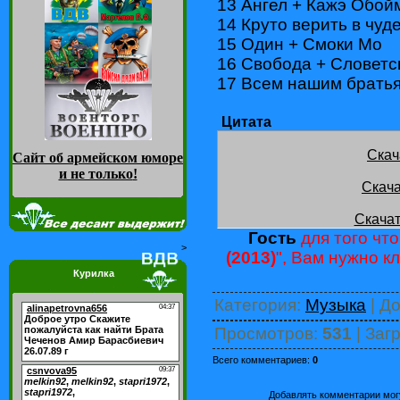
13 Ангел + Кажэ Обой
14 Круто верить в чуд
15 Один + Смоки Мо
16 Свобода + Словетск
17 Всем нашим братья
Цитата
Скач
Сайт об армейском юморе
и не только
!
Скача
Скачат
Гость
для того что
>
(2013)
", Вам нужно к
Курилка
Категория
:
Музыка
|
До
Просмотров
:
531
|
Загр
Всего комментариев
:
0
Добавлять комментарии могу