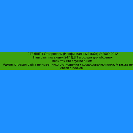
247 ДШП г.Ставрополь (Неофициальный сайт) © 2009-2012
Наш сайт посвящен 247 ДШП и создан для общения
всех тех кто служил в нем.
Администрация сайта не имеет никого отношения к командованию полка. А так же не
связи с полком.