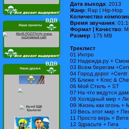
Дата выхода
: 2013
Жанр
: Rap | Hip-Hop
Количество компози
Время звучания
: 01:
Наши проекты
Формат | Качество
: 
Размер
: 175 MB
Треклист
01 Интро
02 Надежда.ру + Смок
03 Всем берегам +Cen
Наши друзья
04 Город дорог +Centr
05 Ближе + Krec & Ch
06 Мой Стиль + ST
07 На что ведутся дам
08 Холодный мир + Л
09 Жизнь как огонь + M
10 Весь этот мир + П
11 Просто верь + Вите
12 Здрасьте + Гига