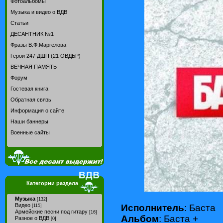
Фотоальбомы
Музыка и видео о ВДВ
Статьи
ДЕСАНТНИК №1
Фразы В.Ф.Маргелова
Герои 247 ДШП (21 ОВДБР)
ВЕЧНАЯ ПАМЯТЬ
Форум
Гостевая книга
Обратная связь
Информация о сайте
Наши баннеры
Военные сайты
Категории раздела
Музыка
[132]
Видео
Исполнитель
: Баста
[115]
Армейские песни под гитару
[16]
Альбом
: Баста +
Разное о ВДВ
[0]